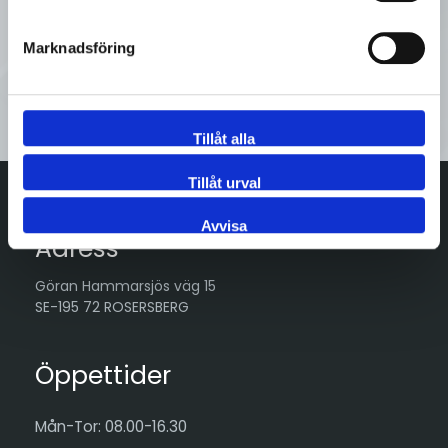
Tveka inte att kontakta oss på
Sveflow, du är alltid välkommen!
Marknadsföring
Kontakta oss
Tillåt alla
Tillåt urval
Avvisa
Adress
Göran Hammarsjös väg 15
SE-195 72 ROSERSBERG
Öppettider
Mån-Tor: 08.00-16.30