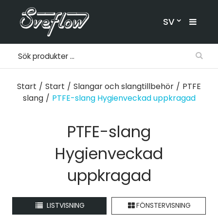
SV
Start
/
Start
/
Slangar och slangtillbehör
/
PTFE
slang
/
PTFE-slang Hygienveckad uppkragad
PTFE-slang
Hygienveckad
uppkragad
LISTVISNING
FÖNSTERVISNING