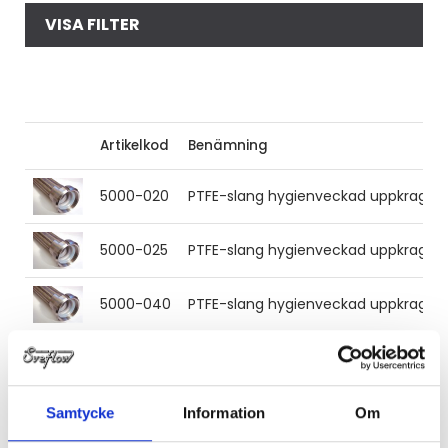
VISA FILTER
Artikelkod
Benämning
5000-020
PTFE-slang hygienveckad uppkragad
5000-025
PTFE-slang hygienveckad uppkragad
5000-040
PTFE-slang hygienveckad uppkragad
5000-050
PTFE-slang hygienveckad uppkragad
5000-065
PTFE-slang hygienveckad uppkragad
Samtycke
Information
Om