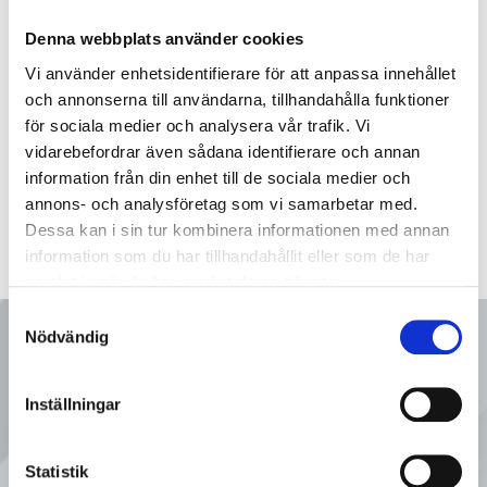
5000-080
PTFE-slang hygienveckad uppkragad
Denna webbplats använder cookies
Vi använder enhetsidentifierare för att anpassa innehållet
5000-100
PTFE-slang hygienveckad uppkragad
och annonserna till användarna, tillhandahålla funktioner
för sociala medier och analysera vår trafik. Vi
vidarebefordrar även sådana identifierare och annan
information från din enhet till de sociala medier och
annons- och analysföretag som vi samarbetar med.
Dessa kan i sin tur kombinera informationen med annan
information som du har tillhandahållit eller som de har
samlat in när du har använt deras tjänster.
Samtyckesval
Nödvändig
Ring oss
Inställningar
08 - 92 80 80
Statistik