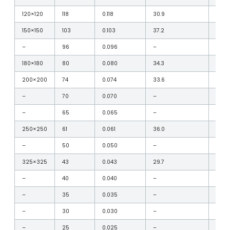
120×120
118
0.118
30.9
–
150×150
103
0.103
37.2
–
–
96
0.096
–
20×
180×180
80
0.080
34.3
–
200×200
74
0.074
33.6
–
–
70
0.070
–
120×
–
65
0.065
–
120×
250×250
61
0.061
36.0
–
–
50
0.050
–
120×
325×325
43
0.043
29.7
–
–
40
0.040
–
120×
–
35
0.035
–
120×
–
30
0.030
–
120×
–
25
0.025
–
200