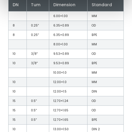
DN
Tum
Dimension
Standard
6.00×1.00
MM
8
0.25″
6.35×0.89
OD
8
0.25″
6.35×0.89
BPE
8.00×1.00
MM
10
3/8″
9.53×0.89
OD
10
3/8″
9.53×0.89
BPE
10.00×1.0
MM
10
12.00×1.0
MM
10
12.00×1.5
DIN
15
0.5″
12.70×1.24
OD
15
0.5″
12.70×1.65
OD
15
0.5″
12.70×1.65
BPE
10
13.00×1.50
DIN 2