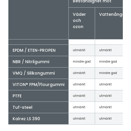
Beständighet mot
Väder
Vattenånga
och
ozon
EPDM / ETEN-PROPEN
utmärkt
utmärkt
NBR / Nitrilgummi
mindre god
mindre god
VMQ / Silikongummi
utmärkt
mindre god
VITON® FPM/Flourgummi
utmärkt
utmärkt
PTFE
utmärkt
utmärkt
Tuf-steel
utmärkt
utmärkt
Kalrez LS 390
utmärkt
utmärkt