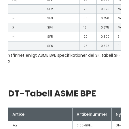
AQ
SF1
20
0.500
Mekani
–
SF2
25
0.625
Mekani
–
SF3
30
0.750
Mekani
X
SF4
15
0.375
Mekanis
–
SF5
20
0.500
Elpoler
–
SF6
25
0.625
Elpoler
Ytfinhet enligt ASME BPE specifikationer del SF, tabell SF-
2
DT-Tabell ASME BPE
Artikel
Artikelnummer
Nytt 
Rör
0100-BPE…
DT-4-1