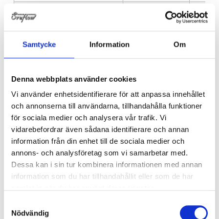
Clampsvetshylsa
0520-BPE…
DT-4.1.4-1
Kupad gavel
0472-BPE…
DT-4.1.5-
Blindbricka
0560-BPE…
DT-4.1.5-
Samtycke
Information
Om
Denna webbplats använder cookies
Dimensionstabell
Vi använder enhetsidentifierare för att anpassa innehållet
och annonserna till användarna, tillhandahålla funktioner
Clampflänsar
för sociala medier och analysera vår trafik. Vi
vidarebefordrar även sådana identifierare och annan
information från din enhet till de sociala medier och
annons- och analysföretag som vi samarbetar med.
Tum
½-¾”
10-20
1-1½”
2″
2½”
3″
3
Dessa kan i sin tur kombinera informationen med annan
Ansl.
12-18
20.0
25-38
51.0
63.5
76.0
8
information som du har tillhandahållit eller som de har
samlat in när du har använt deras tjänster.
Fläns
25.4
34.0
50.5
64.0
77.5
91.0
1
Samtyckesval
Stl.
1
2
3
4
5
6
7
Nödvändig