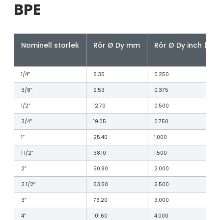
BPE
Nominell storlek
Rör Ø Dy mm
Rör Ø Dy inch (tu
1/4″
6.35
0.250
3/8″
9.53
0.375
1/2″
12.70
0.500
3/4″
19.05
0.750
1″
25.40
1.000
1 1/2″
38.10
1.500
2″
50.80
2.000
2 1/2″
63.50
2.500
3″
76.20
3.000
4″
101.60
4.000