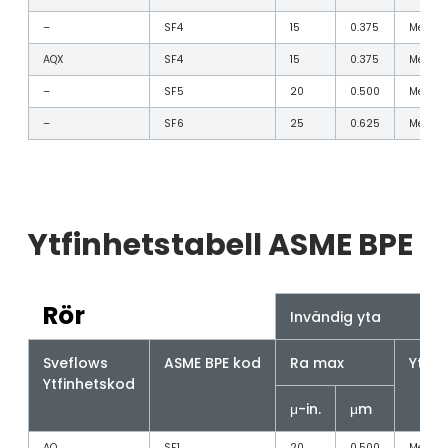
–
SF4
15
0.375
Mekanis
AQX
SF4
15
0.375
Mekanis
–
SF5
20
0.500
Mekanis
–
SF6
25
0.625
Mekanis
Ytfinhetstabell ASME BPE
Rör
Invändig yta
Sveflows
ASME BPE kod
Ra max
Ytbe
Ytfinhetskod
μ-in.
μm