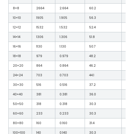
8×8
2664
2.664
60.2
–
10×10
1905
1.905
56.3
–
12×12
1532
1.532
52.4
–
14×14
1306
1.306
51.8
–
16×16
1130
1.130
50.7
–
18×18
979
0.979
48.2
–
20×20
864
0.864
46.2
–
24×24
703
0.703
44.1
–
30×30
516
0.516
37.2
–
40×40
381
0.381
36.0
–
50×50
318
0.318
30.3
–
60×60
233
0.233
30.3
–
80×80
160
0.160
31.4
–
100×100
140
0.140
30.3
–