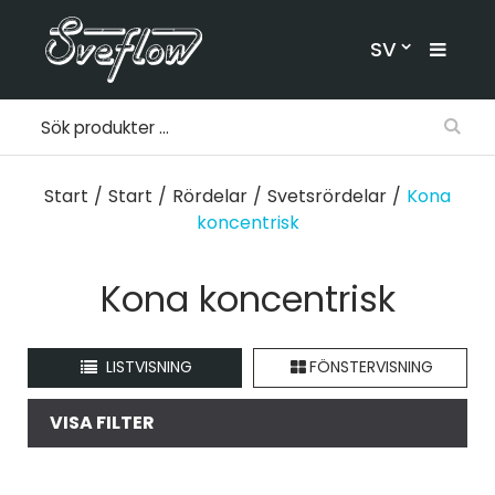
SV
Start
/
Start
/
Rördelar
/
Svetsrördelar
/
Kona
koncentrisk
Kona koncentrisk
LISTVISNING
FÖNSTERVISNING
VISA FILTER