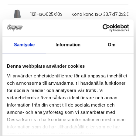
1121-ISO025X10S
Kona konc ISO 33.7x17.2x2.0 31
1121-ISO025X15S
Kona konc ISO 33.7x21.3x2.0 31
Samtycke
Information
Om
1121-ISO025X20S
Kona konc ISO 33.7x26.9x2.0 3
Denna webbplats använder cookies
1121-ISO032X15S
Kona konc ISO 42.4x21.3x2.0 31
Vi använder enhetsidentifierare för att anpassa innehållet
och annonserna till användarna, tillhandahålla funktioner
för sociala medier och analysera vår trafik. Vi
1121-ISO032X20S
Kona konc ISO 42.4x26.9x2.0 3
vidarebefordrar även sådana identifierare och annan
information från din enhet till de sociala medier och
1121-ISO032X25S
Kona konc ISO 42.4x33.7x2.0 3
annons- och analysföretag som vi samarbetar med.
Dessa kan i sin tur kombinera informationen med annan
information som du har tillhandahållit eller som de har
1121-ISO040X20S
Kona konc ISO 48.3x26.9x2.0 3
samlat in när du har använt deras tjänster.