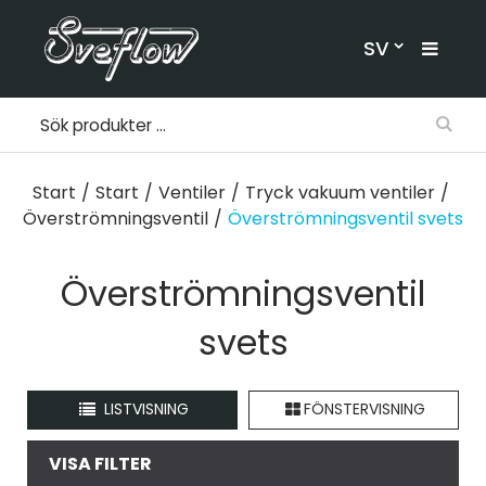
SV
Start
/
Start
/
Ventiler
/
Tryck vakuum ventiler
/
Överströmningsventil
/
Överströmningsventil svets
Överströmningsventil
svets
LISTVISNING
FÖNSTERVISNING
VISA FILTER