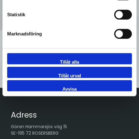
Ring oss
Statistik
08 - 92 80 80
Marknadsföring
Tveka inte att kontakta oss på
Sveflow, du är alltid välkommen!
Tillåt alla
Kontakta oss
Tillåt urval
Avvisa
Adress
Göran Hammarsjös väg 15
SE-195 72 ROSERSBERG