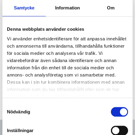
Samtycke
Information
Om
1770-000063S/1
Överströmningsventil svets SMS
Denna webbplats använder cookies
Vi använder enhetsidentifierare för att anpassa innehållet
och annonserna till användarna, tillhandahålla funktioner
1770-000076S/1
Överströmningsventil svets SMS
för sociala medier och analysera vår trafik. Vi
vidarebefordrar även sådana identifierare och annan
information från din enhet till de sociala medier och
annons- och analysföretag som vi samarbetar med.
Dessa kan i sin tur kombinera informationen med annan
information som du har tillhandahållit eller som de har
samlat in när du har använt deras tjänster.
Samtyckesval
Nödvändig
Inställningar