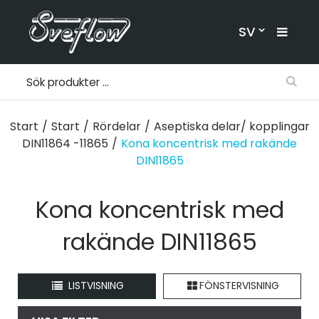
SV
Start
/
Start
/
Rördelar
/
Aseptiska delar/ kopplingar
DIN11864 -11865
/
Kona koncentrisk med rakände
DIN11865
Kona koncentrisk med
rakände DIN11865
LISTVISNING
FÖNSTERVISNING