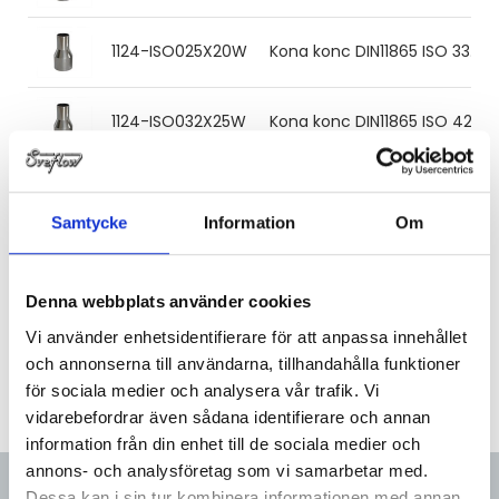
1124-ISO025X20W
Kona konc DIN11865 ISO 33.7x
1124-ISO032X25W
Kona konc DIN11865 ISO 42.4x
1124-ISO040X32W
Kona konc DIN11865 ISO 48.3
Samtycke
Information
Om
1124-ISO050X32W
Kona konc DIN11865 ISO 60.3x
Denna webbplats använder cookies
1124-ISO050X40W
Kona konc DIN11865 ISO 60.3x
Vi använder enhetsidentifierare för att anpassa innehållet
och annonserna till användarna, tillhandahålla funktioner
för sociala medier och analysera vår trafik. Vi
vidarebefordrar även sådana identifierare och annan
information från din enhet till de sociala medier och
annons- och analysföretag som vi samarbetar med.
Dessa kan i sin tur kombinera informationen med annan