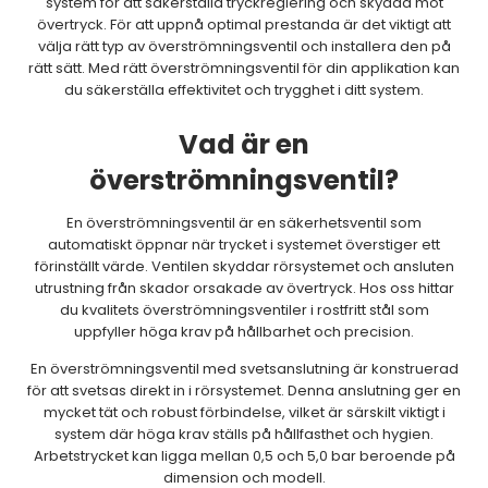
system för att säkerställa tryckreglering och skydda mot
övertryck. För att uppnå optimal prestanda är det viktigt att
välja rätt typ av överströmningsventil och installera den på
rätt sätt. Med rätt överströmningsventil för din applikation kan
du säkerställa effektivitet och trygghet i ditt system.
Vad är en
överströmningsventil?
En överströmningsventil är en säkerhetsventil som
automatiskt öppnar när trycket i systemet överstiger ett
förinställt värde. Ventilen skyddar rörsystemet och ansluten
utrustning från skador orsakade av övertryck. Hos oss hittar
du kvalitets överströmningsventiler i rostfritt stål som
uppfyller höga krav på hållbarhet och precision.
En överströmningsventil med svetsanslutning är konstruerad
för att svetsas direkt in i rörsystemet. Denna anslutning ger en
mycket tät och robust förbindelse, vilket är särskilt viktigt i
system där höga krav ställs på hållfasthet och hygien.
Arbetstrycket kan ligga mellan 0,5 och 5,0 bar beroende på
dimension och modell.