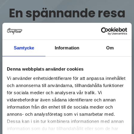
En spännande resa
tar sin början
Samtycke
Information
Om
Sveflows resa började redan år 1986 i en källarlokal i
Sollentuna, när grundaren Lars skapade bolaget. Innan
han startade Sveflow hade han spenderat 10 år på
Bröderne Herrmann, ett bolag inom processutrustning,
Denna webbplats använder cookies
där han drev alla processer själv. Tanken slog honom
Vi använder enhetsidentifierare för att anpassa innehållet
att han kunde göra detta i egen regi och strax därefter
och annonserna till användarna, tillhandahålla funktioner
grundades Sveflow.
för sociala medier och analysera vår trafik. Vi
vidarebefordrar även sådana identifierare och annan
information från din enhet till de sociala medier och
annons- och analysföretag som vi samarbetar med.
Dessa kan i sin tur kombinera informationen med annan
information som du har tillhandahållit eller som de har