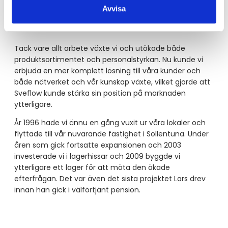
Utökat sortiment och ett
Avvisa
starkare erbjudande
Tack vare allt arbete växte vi och utökade både
produktsortimentet och personalstyrkan. Nu kunde vi
erbjuda en mer komplett lösning till våra kunder och
både nätverket och vår kunskap växte, vilket gjorde att
Sveflow kunde stärka sin position på marknaden
ytterligare.
År 1996 hade vi ännu en gång vuxit ur våra lokaler och
flyttade till vår nuvarande fastighet i Sollentuna. Under
åren som gick fortsatte expansionen och 2003
investerade vi i lagerhissar och 2009 byggde vi
ytterligare ett lager för att möta den ökade
efterfrågan. Det var även det sista projektet Lars drev
innan han gick i välförtjänt pension.