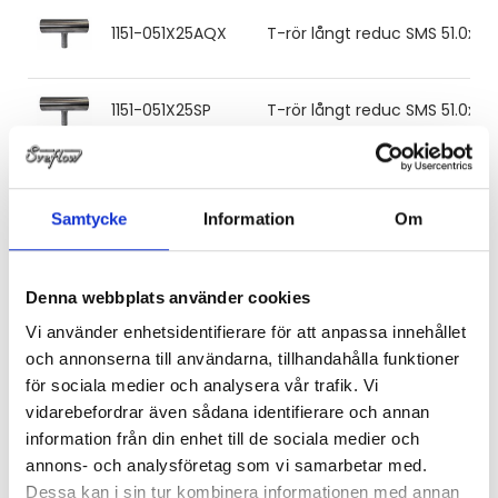
1151-051X25AQX
T-rör långt reduc SMS 51.0x1.2
1151-051X25SP
T-rör långt reduc SMS 51.0x1.2
1151-051X38AQX
T-rör långt reduc SMS 51.0x1.2
Samtycke
Information
Om
1151-051X38SP
T-rör långt reduc SMS 51.0x1.2
Denna webbplats använder cookies
Vi använder enhetsidentifierare för att anpassa innehållet
1151-063X25AQX
T-rör långt reduc SMS 63.5x1.6
och annonserna till användarna, tillhandahålla funktioner
för sociala medier och analysera vår trafik. Vi
vidarebefordrar även sådana identifierare och annan
1151-063X51SP
T-rör långt reduc SMS 63.5x1.6
information från din enhet till de sociala medier och
annons- och analysföretag som vi samarbetar med.
1151-076X51SP
T-rör långt reduc SMS 76.1x1.6
Dessa kan i sin tur kombinera informationen med annan