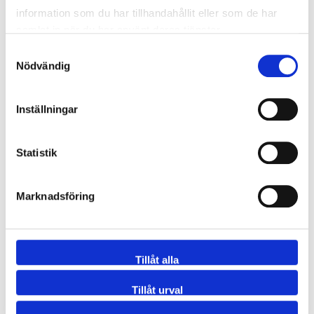
information som du har tillhandahållit eller som de har
samlat in när du har använt deras tjänster.
1151-102X51AQX
T-rör långt reduc SMS 101.6x5
Samtyckesval
Nödvändig
1151-102X51SP
T-rör långt reduc SMS 101.6x2
Inställningar
1151-102X63SP
T-rör långt reduc SMS 101.6x2
Statistik
1151-102X76SP
T-rör långt reduc SMS 101.6x2
Marknadsföring
1151-DIN020X15S/1
T-rör långt reduc DIN 11852 23x1
1151-DIN025X10S/1
T-rör långt reduc DIN 11852 29x1
Tillåt alla
1151-DIN025X15S/1
T-rör långt reduc DIN 11852 29x1
Tillåt urval
1151-DIN025X20S/1
T-rör långt reduc DIN 11852 29x