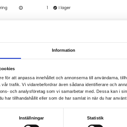
ring
1
I lager
Information
cookies
e för att anpassa innehållet och annonserna till användarna, tillh
vår trafik. Vi vidarebefordrar även sådana identifierare och anna
nnons- och analysföretag som vi samarbetar med. Dessa kan i sin
 - 92 80 80
Tveka inte att kont
har tillhandahållit eller som de har samlat in när du har använt 
Sveflow, du är allt
Inställningar
Statistik