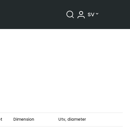
SV
ngtillbehör
Tryck och temperatur
Installationsmaterial och övrigt
ét
Dimension
Utv, diameter