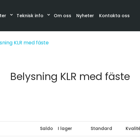
ter
Teknisk info
Om oss
Nyheter
Kontakta oss
Katalog
Synglas, Filter, Belysning
Slangar och sla
sning KLR med fäste
Belysning KLR med fäste
Saldo
I lager
Standard
Kvalit