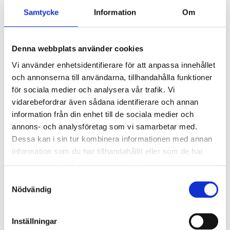
Samtycke
Information
Om
0520-DIN020S/4
Clamp svetshylsa DIN 23x1.5
Denna webbplats använder cookies
0520-DIN025/4S
Clamp svetshylsa DIN 29x1.5
Vi använder enhetsidentifierare för att anpassa innehållet
och annonserna till användarna, tillhandahålla funktioner
för sociala medier och analysera vår trafik. Vi
0520-DIN025S
Clamp svetshylsa DIN 28x1.5 
vidarebefordrar även sådana identifierare och annan
information från din enhet till de sociala medier och
0520-DIN032S/4
Clamp svetshylsa DIN 35x1.5
annons- och analysföretag som vi samarbetar med.
Dessa kan i sin tur kombinera informationen med annan
information som du har tillhandahållit eller som de har
0520-DIN040S/4
Clamp svetshylsa DIN 41x1.5 
samlat in när du har använt deras tjänster.
Samtyckesval
Nödvändig
0520-DIN050S/4
Clamp svetshylsa DIN 53x1.5
Inställningar
0520-DIN065S/4
Clamp svetshylsa DIN 70x2.0