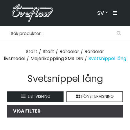
SV
Start
/
Start
/
Rördelar
/
Rördelar
livsmedel
/
Mejerikoppling SMS DIN
/
Svetsnippel lång
Svetsnippel lång
LISTVISNING
FÖNSTERVISNING
VISA FILTER