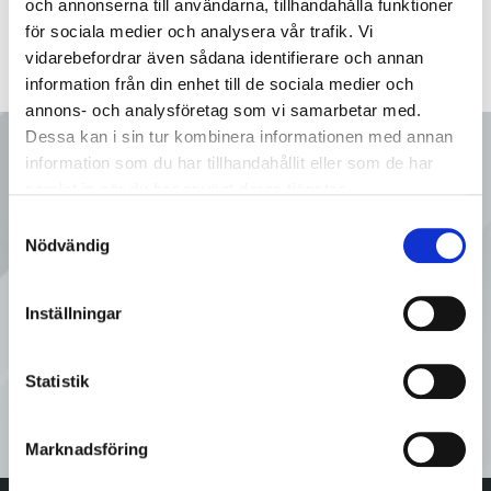
och annonserna till användarna, tillhandahålla funktioner
för sociala medier och analysera vår trafik. Vi
vidarebefordrar även sådana identifierare och annan
information från din enhet till de sociala medier och
annons- och analysföretag som vi samarbetar med.
Dessa kan i sin tur kombinera informationen med annan
Ring oss
information som du har tillhandahållit eller som de har
samlat in när du har använt deras tjänster.
Samtyckesval
08 - 92 80 80
Nödvändig
Tveka inte att kontakta oss på
Inställningar
Sveflow, du är alltid välkommen!
Statistik
Kontakta oss
Marknadsföring