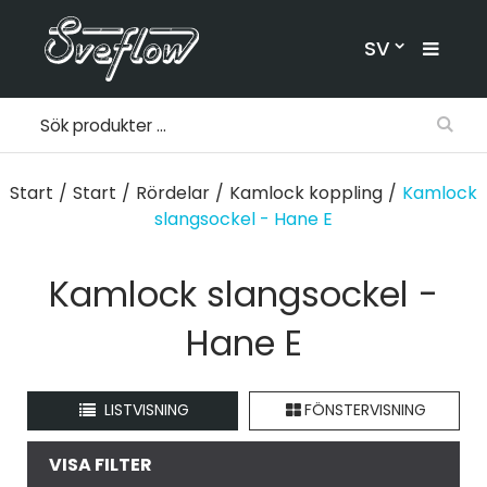
SV
Start
/
Start
/
Rördelar
/
Kamlock koppling
/
Kamlock
slangsockel - Hane E
Kamlock slangsockel -
Hane E
LISTVISNING
FÖNSTERVISNING
VISA FILTER