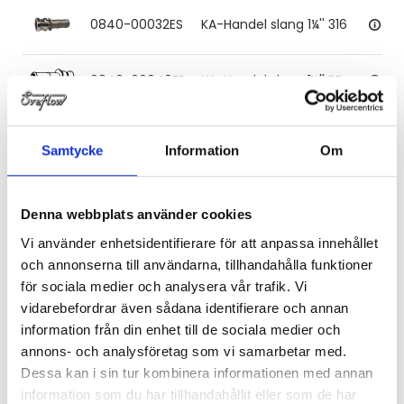
0840-00032ES
KA-Handel slang 1¼'' 316
0840-00040EP
KA-Handel slang 1½'' PP
0840-00040ES
KA-Handel slang 1½'' 316
Samtycke
Information
Om
0840-00050EP
KA-Handel slang 2'' PP
Denna webbplats använder cookies
Vi använder enhetsidentifierare för att anpassa innehållet
0840-00050ES
KA-Handel slang 2'' 316
och annonserna till användarna, tillhandahålla funktioner
för sociala medier och analysera vår trafik. Vi
0840-00065ES
KA-Handel slang 2½'' 316
vidarebefordrar även sådana identifierare och annan
information från din enhet till de sociala medier och
annons- och analysföretag som vi samarbetar med.
0840-00080ES
KA-Handel slang 3'' 316
Dessa kan i sin tur kombinera informationen med annan
information som du har tillhandahållit eller som de har