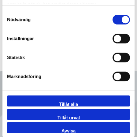
samlat in när du har använt deras tjänster.
0840-00100ES
KA-Handel slang 4'' 316
Samtyckesval
Nödvändig
Inställningar
Statistik
Marknadsföring
Ring oss
Tillåt alla
08 - 92 80 80
Tillåt urval
Tveka inte att kontakta oss på
Avvisa
Sveflow, du är alltid välkommen!