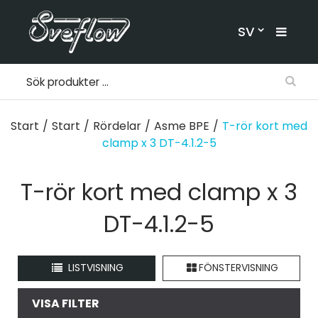
SV
Start
/
Start
/
Rördelar
/
Asme BPE
/
T-rör kort med
clamp x 3 DT-4.1.2-5
T-rör kort med clamp x 3
DT-4.1.2-5
LISTVISNING
FÖNSTERVISNING
VISA FILTER