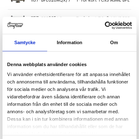
1157-BPE025AQ
T-rör kort TCx3 ASME BPE 25.4
1157-BPE025AQX
T-rör kort TCx3 ASME BPE 25.4
Samtycke
Information
Om
1157-BPE025AQX/7
T-rör kort TCx3 ASME BPE 25.4
Denna webbplats använder cookies
1157-BPE038AQ
T-rör kort TCx3 ASME BPE 38.1x
Vi använder enhetsidentifierare för att anpassa innehållet
och annonserna till användarna, tillhandahålla funktioner
för sociala medier och analysera vår trafik. Vi
1157-BPE038AQX
T-rör kort TCx3 ASME BPE 38.1
vidarebefordrar även sådana identifierare och annan
information från din enhet till de sociala medier och
1157-BPE038AQX/7
T-rör kort TCx3 ASME BPE 38.1
annons- och analysföretag som vi samarbetar med.
Dessa kan i sin tur kombinera informationen med annan
information som du har tillhandahållit eller som de har
1157-BPE051AQ
T-rör kort TCx3 ASME BPE 50.8
samlat in när du har använt deras tjänster.