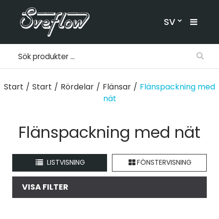
SV
Start
/
Start
/
Rördelar
/
Flänsar
/
Flänspackning med
nät
Flänspackning med nät
LISTVISNING
FÖNSTERVISNING
VISA FILTER