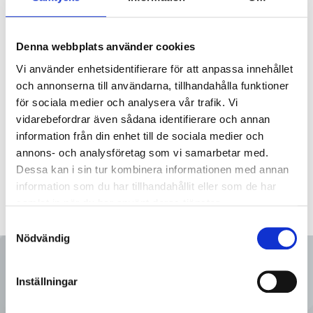
0868-000100T
Flänspackning med nät 0.7 mm
Denna webbplats använder cookies
0868-000125T
Flänspackning med nät 0.7 mm
Vi använder enhetsidentifierare för att anpassa innehållet
och annonserna till användarna, tillhandahålla funktioner
0868-000150T
Flänspackning med nät 0.7 mm
för sociala medier och analysera vår trafik. Vi
vidarebefordrar även sådana identifierare och annan
information från din enhet till de sociala medier och
annons- och analysföretag som vi samarbetar med.
Dessa kan i sin tur kombinera informationen med annan
information som du har tillhandahållit eller som de har
samlat in när du har använt deras tjänster.
Samtyckesval
Nödvändig
Ring oss
Inställningar