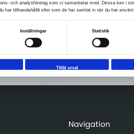
nnons- och analysföretag som vi samarbetar med. Dessa kan i sin
har tillhandahållit eller som de har samlat in när du har använt 
Inställningar
Statistik
 - 92 80 80
Tveka inte att kont
Sveflow, du är allt
Tillåt urval
Navigation