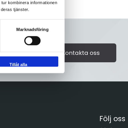
 tur kombinera informationen
deras tjänster.
Marknadsföring
akta oss på
Kontakta oss
id välkommen!
Tillåt alla
Följ oss