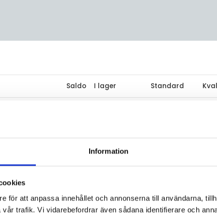
Saldo
I lager
Standard
Kval
LED 7W
0
Ej i lager
304
 ''Sch''
LED 7W
3
I lager
304
 ''Sch''
Information
cookies
e för att anpassa innehållet och annonserna till användarna, tillh
vår trafik. Vi vidarebefordrar även sådana identifierare och anna