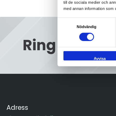
till de sociala medier och a
med annan information som du 
Samtyckesval
Nödvändig
Ring oss
08
Avvisa
Adress