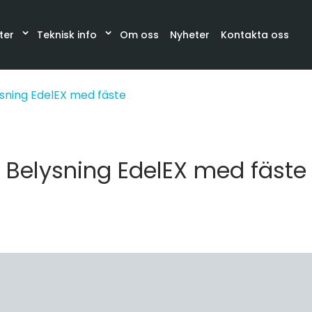
ter
Teknisk info
Om oss
Nyheter
Kontakta oss
Katalog
Synglas, Filter, Belysning
Slangar och sla
sning EdelEX med fäste
Belysning EdelEX med fäste