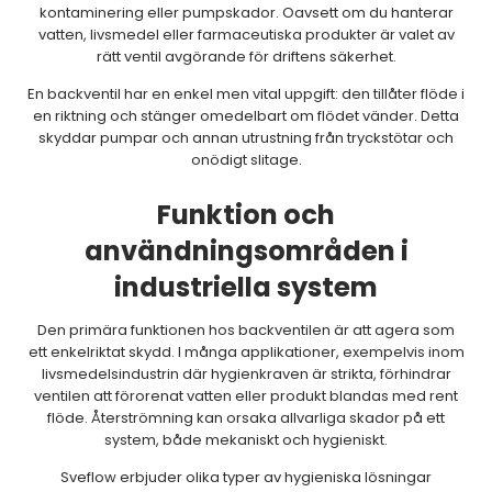
kontaminering eller pumpskador. Oavsett om du hanterar
vatten, livsmedel eller farmaceutiska produkter är valet av
rätt ventil avgörande för driftens säkerhet.
En backventil har en enkel men vital uppgift: den tillåter flöde i
en riktning och stänger omedelbart om flödet vänder. Detta
skyddar pumpar och annan utrustning från tryckstötar och
onödigt slitage.
Funktion och
användningsområden i
industriella system
Den primära funktionen hos backventilen är att agera som
ett enkelriktat skydd. I många applikationer, exempelvis inom
livsmedelsindustrin där hygienkraven är strikta, förhindrar
ventilen att förorenat vatten eller produkt blandas med rent
flöde. Återströmning kan orsaka allvarliga skador på ett
system, både mekaniskt och hygieniskt.
Sveflow erbjuder olika typer av hygieniska lösningar