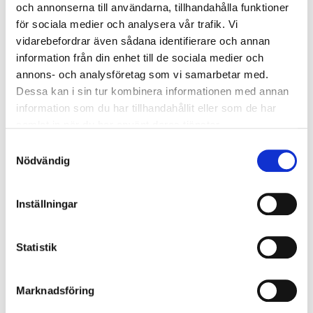
och annonserna till användarna, tillhandahålla funktioner
för sociala medier och analysera vår trafik. Vi
0780-050X25S/1
Förminskningsmuff 2'' x 1'' ISO
vidarebefordrar även sådana identifierare och annan
information från din enhet till de sociala medier och
0780-050X32S/1
Förminskningsmuff 2'' x 1¼'' IS
annons- och analysföretag som vi samarbetar med.
Dessa kan i sin tur kombinera informationen med annan
0780-050X40S/1
Förminskningsmuff 2'' x 1½'' IS
information som du har tillhandahållit eller som de har
samlat in när du har använt deras tjänster.
0780-065X40S/1
Förminskningsmuff 2½'' x 1½'' I
Samtyckesval
Nödvändig
0780-065X50S/1
Förminskningsmuff 2½'' x 2'' IS
Inställningar
0780-080X50S/1
Förminskningsmuff 3'' x 2'' ISO
Statistik
0780-080X65S/1
Förminskningsmuff 3'' x 2½'' IS
Marknadsföring