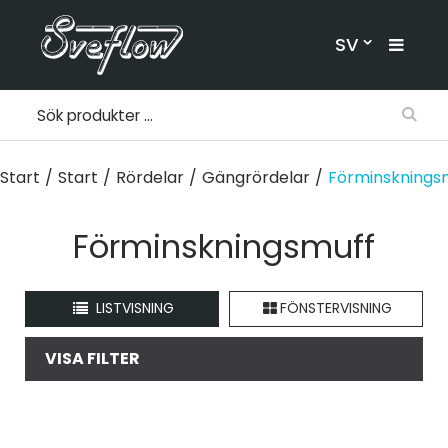
SV
Start
/
Start
/
Rördelar
/
Gängrördelar
/
Förminsknings
Förminskningsmuff
LISTVISNING
FÖNSTERVISNING
VISA FILTER