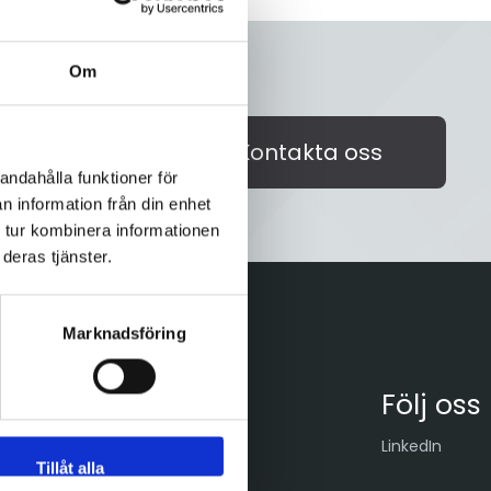
Om
akta oss på
Kontakta oss
id välkommen!
andahålla funktioner för
n information från din enhet
 tur kombinera informationen
deras tjänster.
Marknadsföring
Följ oss
LinkedIn
Tillåt alla