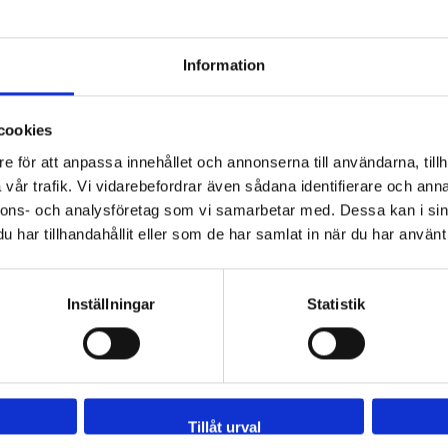
Information
 - 92 80 80
Tveka inte att kont
cookies
Sveflow, du är allt
e för att anpassa innehållet och annonserna till användarna, tillh
vår trafik. Vi vidarebefordrar även sådana identifierare och anna
nnons- och analysföretag som vi samarbetar med. Dessa kan i sin
har tillhandahållit eller som de har samlat in när du har använt 
Inställningar
Statistik
Navigation
Kontakta oss
Tillåt urval
Om oss