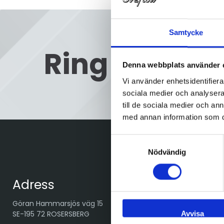
Samtycke
Ring oss
08
Denna webbplats använder 
Vi använder enhetsidentifierar
sociala medier och analysera 
till de sociala medier och a
med annan information som du 
Samtyckesval
Nödvändig
Adress
Göran Hammarsjös väg 15
Avvisa
SE-195 72 ROSERSBERG