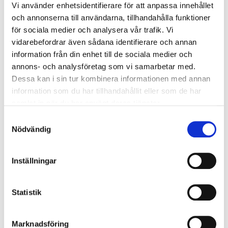
Vi använder enhetsidentifierare för att anpassa innehållet
och annonserna till användarna, tillhandahålla funktioner
för sociala medier och analysera vår trafik. Vi
1121-BPE051X25AQ/1
Kona konc TC/svets ASME BP
vidarebefordrar även sådana identifierare och annan
information från din enhet till de sociala medier och
1121-BPE051X38AQ/1
Kona konc TC/svets ASME BP
annons- och analysföretag som vi samarbetar med.
Dessa kan i sin tur kombinera informationen med annan
information som du har tillhandahållit eller som de har
1121-BPE051X38AQX/7
Kona konc TC/svets ASME BP
samlat in när du har använt deras tjänster.
Samtyckesval
Nödvändig
1121-BPE063X38AQX/1
Kona konc TC/svets ASME BP
Inställningar
1121-BPE076X38AQX/1
Kona konc TC/svets ASME BP
Statistik
1121-BPE076X51AQX/1
Kona konc TC/svets ASME BP
Marknadsföring