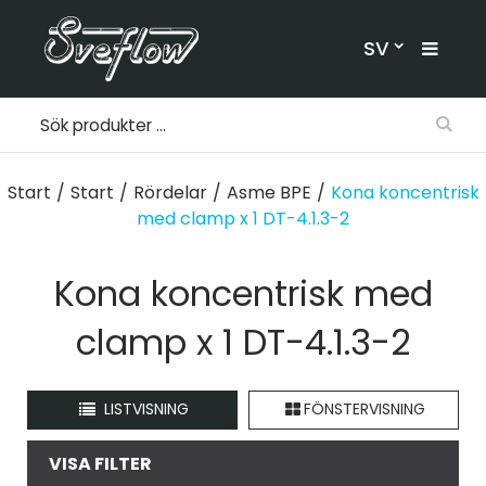
SV
Start
/
Start
/
Rördelar
/
Asme BPE
/
Kona koncentrisk
med clamp x 1 DT-4.1.3-2
Kona koncentrisk med
clamp x 1 DT-4.1.3-2
LISTVISNING
FÖNSTERVISNING
VISA FILTER