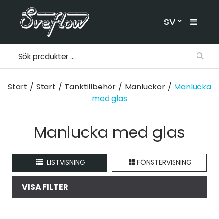
SV
Start
/
Start
/
Tanktillbehör
/
Manluckor
/
Manlucka
med glas
Manlucka med glas
LISTVISNING
FÖNSTERVISNING
VISA FILTER