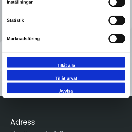
Inställningar
Ring oss
Statistik
08 - 92 80 80
Marknadsföring
Tveka inte att kontakta oss på
Sveflow, du är alltid välkommen!
Tillåt alla
Kontakta oss
Tillåt urval
Avvisa
Adress