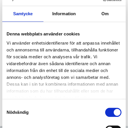
Samtycke
Information
Om
3280-D26E-400S
Manlucka rund m glaslock Ø40
3280-D26E-500S
Manlucka rund m glaslock Ø50
Denna webbplats använder cookies
Vi använder enhetsidentifierare för att anpassa innehållet
3280-D38-420S
Manlucka rund m glaslock Ø420
och annonserna till användarna, tillhandahålla funktioner
för sociala medier och analysera vår trafik. Vi
vidarebefordrar även sådana identifierare och annan
3280-D38-500S
Manlucka rund m glaslock Ø500
information från din enhet till de sociala medier och
annons- och analysföretag som vi samarbetar med.
Dessa kan i sin tur kombinera informationen med annan
information som du har tillhandahållit eller som de har
samlat in när du har använt deras tjänster.
Samtyckesval
Nödvändig