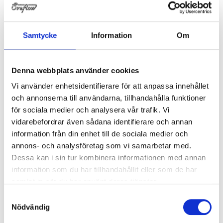
Beskrivning
Samtycke
Information
Om
PTFE-slang hygienveckad uppkragad omflätad
Denna webbplats använder cookies
Slangen har pressad anslutning med uppkragad PTFE.
Vi använder enhetsidentifierare för att anpassa innehållet
och annonserna till användarna, tillhandahålla funktioner
SMS hylsa/mutter passar på båda anslutningarna, men
andra anslutningar kan även levereras.
för sociala medier och analysera vår trafik. Vi
vidarebefordrar även sådana identifierare och annan
Slangen kan beställas utan rostfri omflätning men
information från din enhet till de sociala medier och
arbetstrycket enligt tabellen gäller endast slang med
annons- och analysföretag som vi samarbetar med.
omflätning. Slangen kan även beställas i antistatiskt
utförande.
Dessa kan i sin tur kombinera informationen med annan
LÄS MER ...
information som du har tillhandahållit eller som de har
samlat in när du har använt deras tjänster.
Arbetstryck=23.0
Samtyckesval
Nödvändig
Böjradie=100.0