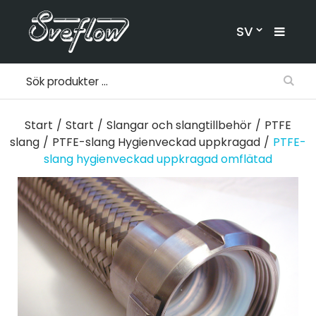
SV
Start
/
Start
/
Slangar och slangtillbehör
/
PTFE
slang
/
PTFE-slang Hygienveckad uppkragad
/
PTFE-
slang hygienveckad uppkragad omflätad