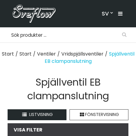
SV
Start
/
Start
/
Ventiler
/
Vridspjällsventiler
/
Spjällventil
EB clampanslutning
Spjällventil EB
clampanslutning
LISTVISNING
FÖNSTERVISNING
VISA FILTER