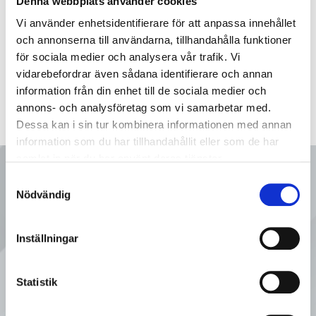
Denna webbplats använder cookies
Vi använder enhetsidentifierare för att anpassa innehållet
och annonserna till användarna, tillhandahålla funktioner
för sociala medier och analysera vår trafik. Vi
vidarebefordrar även sådana identifierare och annan
information från din enhet till de sociala medier och
annons- och analysföretag som vi samarbetar med.
Dessa kan i sin tur kombinera informationen med annan
information som du har tillhandahållit eller som de har
samlat in när du har använt deras tjänster.
Ring oss
Samtyckesval
Nödvändig
08 - 92 80 80
Inställningar
Tveka inte att kontakta oss på
Statistik
Sveflow, du är alltid välkommen!