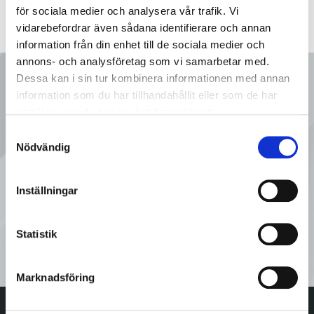
för sociala medier och analysera vår trafik. Vi
vidarebefordrar även sådana identifierare och annan
information från din enhet till de sociala medier och
annons- och analysföretag som vi samarbetar med.
Ring oss
Dessa kan i sin tur kombinera informationen med annan
information som du har tillhandahållit eller som de har
samlat in när du har använt deras tjänster.
Samtyckesval
08 - 92 80 80
Nödvändig
Tveka inte att kontakta oss på
Inställningar
Sveflow, du är alltid välkommen!
Statistik
Kontakta oss
Marknadsföring