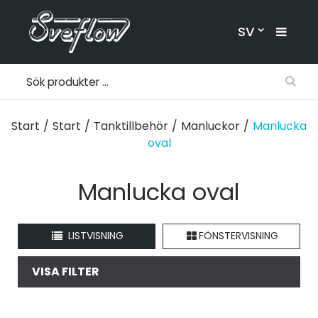
SV
Start
/
Start
/
Tanktillbehör
/
Manluckor
/
Manlucka
oval
Manlucka oval
LISTVISNING
FÖNSTERVISNING
VISA FILTER