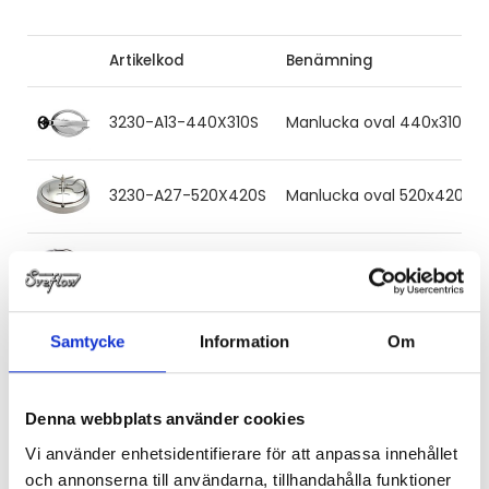
Artikelkod
Benämning
3230-A13-440X310S
Manlucka oval 440x310 H=
3230-A27-520X420S
Manlucka oval 520x420 H=
3230-A29-560X450S
Manlucka oval 560x450 H=
3230-A31-520X420S
Manlucka oval 520x420 H=1
Samtycke
Information
Om
Denna webbplats använder cookies
Vi använder enhetsidentifierare för att anpassa innehållet
och annonserna till användarna, tillhandahålla funktioner