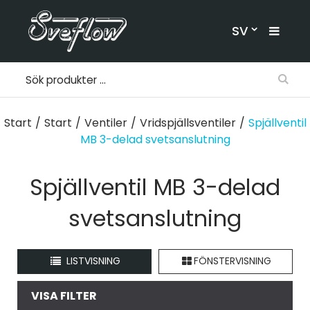
SV
Start
/
Start
/
Ventiler
/
Vridspjällsventiler
/
Spjällventil
MB 3-delad svetsanslutning
Spjällventil MB 3-delad
svetsanslutning
LISTVISNING
FÖNSTERVISNING
VISA FILTER