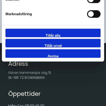
Tveka inte att kontakta oss på
Sveflow, du är alltid välkommen!
Marknadsföring
Kontakta oss
Tillåt alla
Tillåt urval
Avvisa
Adress
Göran Hammarsjös väg 15
SE-195 72 ROSERSBERG
Öppettider
Mån-Tor: 08.00-16.30