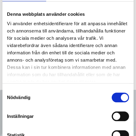
1915-000076S
Spjällventil MZB SMS 76 316L EPDM
Denna webbplats använder cookies
Vi använder enhetsidentifierare för att anpassa innehållet
1915-000102S
Spjällventil MZB SMS 101.6 316L EP
och annonserna till användarna, tillhandahålla funktioner
för sociala medier och analysera vår trafik. Vi
vidarebefordrar även sådana identifierare och annan
information från din enhet till de sociala medier och
annons- och analysföretag som vi samarbetar med.
Dessa kan i sin tur kombinera informationen med annan
information som du har tillhandahållit eller som de har
samlat in när du har använt deras tjänster.
Samtyckesval
Nödvändig
Ring oss
Inställningar
08 - 92 80 80
Statistik