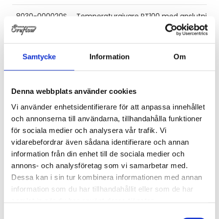
8030-000020S
Temperaturgivare PT100 med anslutnings
8035-018X20S
Temperaturgivare PT100 med clamp 3/4" 
Samtycke
Information
Om
8035-025X35S
Temperaturgivare PT100 med clamp 1''-1½'
8035-025X50S
Temperaturgivare PT100 med clamp 1''-1½'
Denna webbplats använder cookies
Vi använder enhetsidentifierare för att anpassa innehållet
8035-051X50S
Temperaturgivare PT100 med clamp 2"
och annonserna till användarna, tillhandahålla funktioner
för sociala medier och analysera vår trafik. Vi
8040-000050S
Temperaturgivare PT100 med transmitt
vidarebefordrar även sådana identifierare och annan
information från din enhet till de sociala medier och
8045-025X35S
Temperaturgivare PT100 med transmitt
annons- och analysföretag som vi samarbetar med.
Dessa kan i sin tur kombinera informationen med annan
8045-025X50S
Temperaturgivare PT100 med transmitt
information som du har tillhandahållit eller som de har
samlat in när du har använt deras tjänster.
Samtyckesval