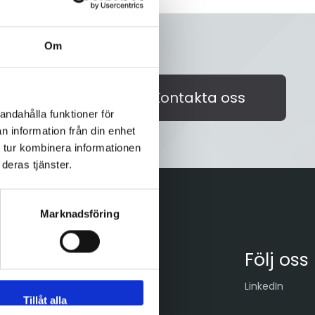
Om
akta oss på
Kontakta oss
id välkommen!
andahålla funktioner för
n information från din enhet
 tur kombinera informationen
deras tjänster.
Marknadsföring
Följ oss
LinkedIn
Tillåt alla