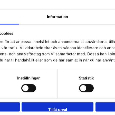
Information
 - 92 80 80
Tveka inte att kont
cookies
Sveflow, du är allt
e för att anpassa innehållet och annonserna till användarna, tillh
vår trafik. Vi vidarebefordrar även sådana identifierare och anna
nnons- och analysföretag som vi samarbetar med. Dessa kan i sin
har tillhandahållit eller som de har samlat in när du har använt 
Inställningar
Statistik
Navigation
Kontakta oss
Tillåt urval
Om oss