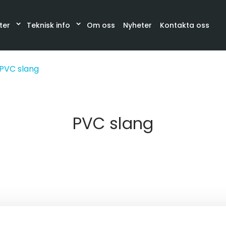
ter
Teknisk info
Om oss
Nyheter
Kontakta oss
Katalog
Synglas, Filter, Belysning
Slangar och sla
PVC slang
PVC slang