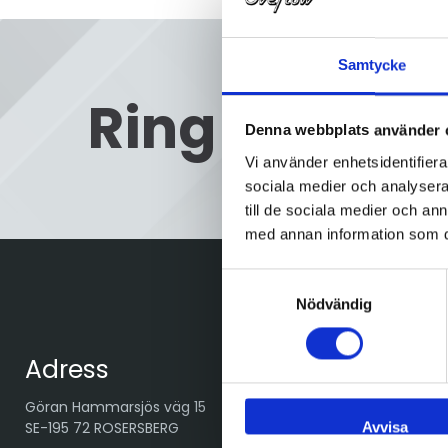
Samtycke
Ring oss
08
Denna webbplats använder 
Vi använder enhetsidentifierar
sociala medier och analysera 
till de sociala medier och a
med annan information som du 
Samtyckesval
Nödvändig
Adress
Göran Hammarsjös väg 15
Avvisa
SE-195 72 ROSERSBERG