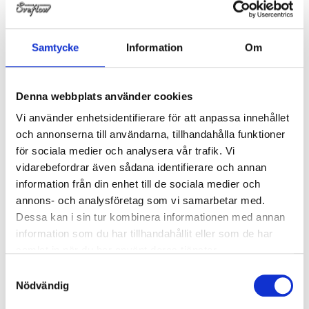
1150-000076AQX
T-rör långt SMS 76.0x2.0 316L 
Samtycke
Information
Om
1150-000076SP
T-rör långt SMS 76.1x1.6 316L 
Denna webbplats använder cookies
Vi använder enhetsidentifierare för att anpassa innehållet
1150-000102SP
T-rör långt SMS 101.6x2.0 316L
och annonserna till användarna, tillhandahålla funktioner
för sociala medier och analysera vår trafik. Vi
1150-DIN010/1S
T-rör långt DIN 11852 13x1.5 316L 
vidarebefordrar även sådana identifierare och annan
information från din enhet till de sociala medier och
1150-DIN015/1S
T-rör långt DIN 11852 19x1.5 316L
annons- och analysföretag som vi samarbetar med.
Dessa kan i sin tur kombinera informationen med annan
1150-DIN020S/1
T-rör långt DIN 11852 23x1.5 316L
information som du har tillhandahållit eller som de har
samlat in när du har använt deras tjänster.
1150-DIN025S/1
T-rör långt DIN 11852 29x1.5 316L
Samtyckesval
Nödvändig
1150-DIN040S/1
T-rör långt DIN 11852 41x1.5 316L