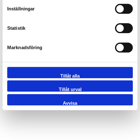
Inställningar
1150-DIN050S/1
T-rör långt DIN 11852 53x1.5 316L
1150-DIN065SP
T-rör långt DIN 11852 70x2.0 3
Statistik
1150-DIN080SP
T-rör långt DIN 11852 85x2.0 3
Marknadsföring
1150-DIN100SP
T-rör långt DIN 11852 104x2.0 
1150-DIN125SP
T-rör långt DIN 11852 129x2.0 3
Tillåt alla
1150-DIN150S
T-rör långt DIN 11852 154x2.0 31
Tillåt urval
Avvisa