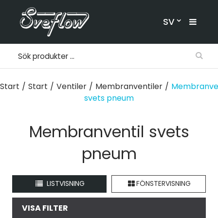
SV
Start
/
Start
/
Ventiler
/
Membranventiler
/
Membranven
svets pneum
Membranventil svets
pneum
LISTVISNING
FÖNSTERVISNING
VISA FILTER