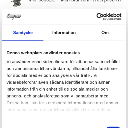
4110-000025T
Membranventil svets pneum 1'' 31
Samtycke
Information
Om
4110-000038E
Membranventil svets pneum 1½'' 
Denna webbplats använder cookies
4110-000038T
Membranventil svets pneum 1½'' 3
Vi använder enhetsidentifierare för att anpassa innehållet
och annonserna till användarna, tillhandahålla funktioner
för sociala medier och analysera vår trafik. Vi
4110-000051E
Membranventil svets pneum 2'' 3
vidarebefordrar även sådana identifierare och annan
information från din enhet till de sociala medier och
annons- och analysföretag som vi samarbetar med.
4110-000051T
Membranventil svets pneum 2'' 3
Dessa kan i sin tur kombinera informationen med annan
information som du har tillhandahållit eller som de har
samlat in när du har använt deras tjänster.
Samtyckesval