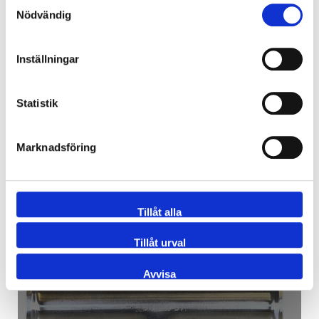
Samtyckesval
Nödvändig
Inställningar
T-RÖR KORT SIDA MED
CLAMP X 1 DT-4.1.2-3
Statistik
Marknadsföring
Tillåt alla
Tillåt urval
Avvisa