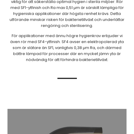
viktig för att säkerställa optimal hygien i sterila miljöer. Rör
med SF1-ytfinish och Ra max 0,51 µm är särskilt lämpliga för
hygieniska applikationer där högsta renhet krävs. Detta
utförande minskar risken för bakterietillväxt och underlättar
rengöring och sterilisering.
För applikationer med ännu högre hygienkrav erbjuder vi
även rör med SF4-ytfinish. SF4 avser en elektropolerad yta
som är slätare än SF1, vanligtvis 0,38 µm Ra, och därmed
bättre lämpad för processer där en mycket jämn yta är
nödvändig för att förhindra bakterietillväxt.