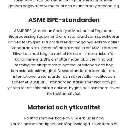
följer ASME-standarderna möjliggör sterila processer
genom högkvalitativt material och avancerad ytbehandling.
ASME BPE-standarden
ASME BPE (American Society of Mechanical Engineers:
Bioprocessing Equipment) är en standard som specificerar
kraven för hygieniska produkter där höga hygienkrav gäller.
Standarden fokuserar på att säkerställa att ASME rördelar
tillverkas med högsta renhet för att minimera risken för
kontaminering. BPE omfattar material, tillverkning och
testning för att garantera optimal prestanda och hög
korrosionsbeständighet. Dessa standarder kompletterar
internationella standarder och säkerställer kvalitet och
säkerhet. ASME BPE-standarden ställer specifika krav på
ytfinish för att säkerställa optimal hygien och minimera risken
för bakterietillväxt.
Material och ytkvalitet
Rostfria rör tillverkade av 316L erbjuder hög
korrosionsbeständighet och lång livslängd. Ytkvaliteten är