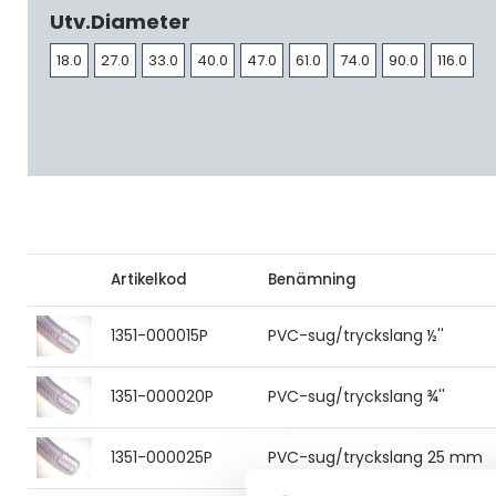
Utv.diameter
18.0
27.0
33.0
40.0
47.0
61.0
74.0
90.0
116.0
Artikelkod
Benämning
1351-000015P
PVC-sug/tryckslang ½''
1351-000020P
PVC-sug/tryckslang ¾''
1351-000025P
PVC-sug/tryckslang 25 mm