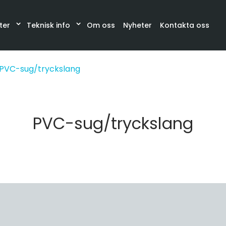
ter
Teknisk info
Om oss
Nyheter
Kontakta oss
Katalog
Synglas, Filter, Belysning
Slangar och sla
PVC-sug/tryckslang
PVC-sug/tryckslang