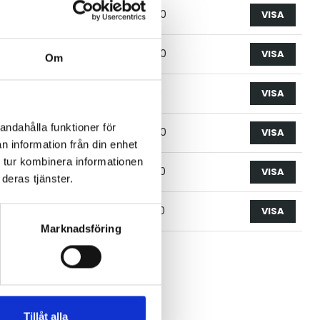
m
40.0
VISA
m
47.0
VISA
Om
m
61.0
VISA
andahålla funktioner för
m
74.0
VISA
n information från din enhet
 tur kombinera informationen
m
90.0
VISA
deras tjänster.
m
116.0
VISA
Marknadsföring
Tillåt alla