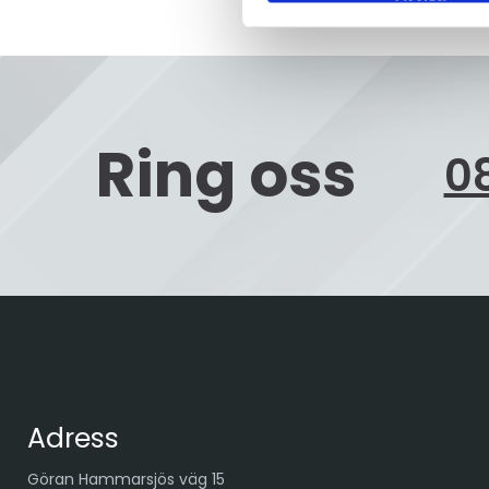
Ring oss
08
Adress
Göran Hammarsjös väg 15