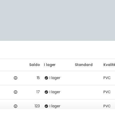
Saldo
I lager
Standard
Kvalit
15
I lager
PVC
17
I lager
PVC
123
I lager
PVC