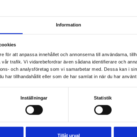
8.5
I lager
PVC
28.5
I lager
PVC
Information
22.9
I lager
PVC
cookies
e för att anpassa innehållet och annonserna till användarna, tillh
m
10
I lager
PVC
vår trafik. Vi vidarebefordrar även sådana identifierare och anna
nnons- och analysföretag som vi samarbetar med. Dessa kan i sin
10
I lager
PVC
har tillhandahållit eller som de har samlat in när du har använt 
m
0
Ej i lager
PVC
Inställningar
Statistik
Tillåt urval