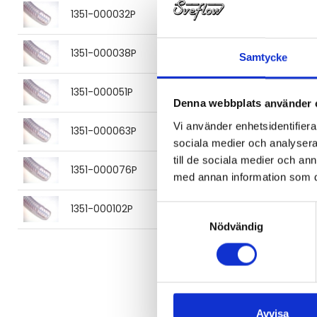
1351-000032P
PVC-sug/tryckslang 32 mm
1351-000038P
PVC-sug/tryckslang 38 mm
Samtycke
1351-000051P
PVC-sug/tryckslang 51 mm
Denna webbplats använder 
Vi använder enhetsidentifierar
1351-000063P
PVC-sug/tryckslang 63.5 m
sociala medier och analysera 
till de sociala medier och a
1351-000076P
PVC-sug/tryckslang 76 mm
med annan information som du 
1351-000102P
PVC-sug/tryckslang 101.6 m
Samtyckesval
Nödvändig
Avvisa