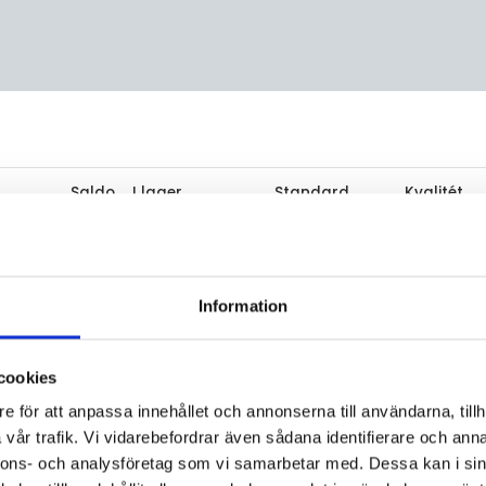
Saldo
I lager
Standard
Kvalitét
0
Ej i lager
316L
Information
cookies
e för att anpassa innehållet och annonserna till användarna, tillh
vår trafik. Vi vidarebefordrar även sådana identifierare och anna
nnons- och analysföretag som vi samarbetar med. Dessa kan i sin