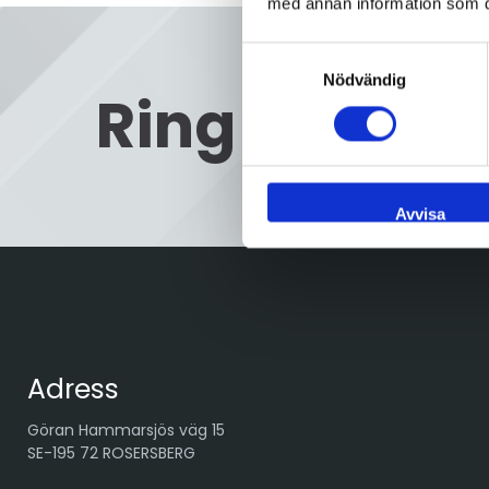
med annan information som du 
Samtyckesval
Nödvändig
Ring oss
08
Avvisa
Adress
Göran Hammarsjös väg 15
SE-195 72 ROSERSBERG