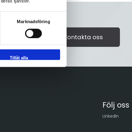
deras tjänster.
Marknadsföring
akta oss på
Kontakta oss
id välkommen!
Tillåt alla
Följ oss
LinkedIn