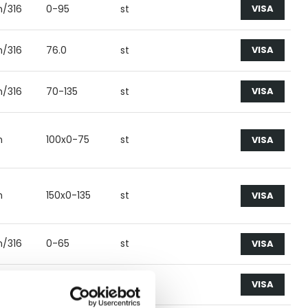
on/316
0-95
st
VISA
on/316
76.0
st
VISA
on/316
70-135
st
VISA
n
100x0-75
st
VISA
n
150x0-135
st
VISA
on/316
0-65
st
VISA
on/316
0-95
st
VISA