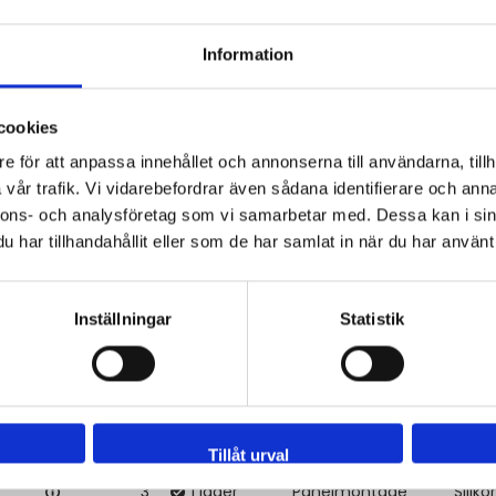
9
I lager
Eftermontage
Silik
Information
17
I lager
Eftermontage
Silik
cookies
5
I lager
Eftermontage
Silik
e för att anpassa innehållet och annonserna till användarna, tillh
vår trafik. Vi vidarebefordrar även sådana identifierare och anna
nnons- och analysföretag som vi samarbetar med. Dessa kan i sin
5
I lager
Eftermontage
Silik
har tillhandahållit eller som de har samlat in när du har använt 
e
50
I lager
Panelmontage
Siliko
Inställningar
Statistik
e
47
I lager
Panelmontage
Siliko
e
54
I lager
Panelmontage
Siliko
Tillåt urval
e
3
I lager
Panelmontage
Siliko