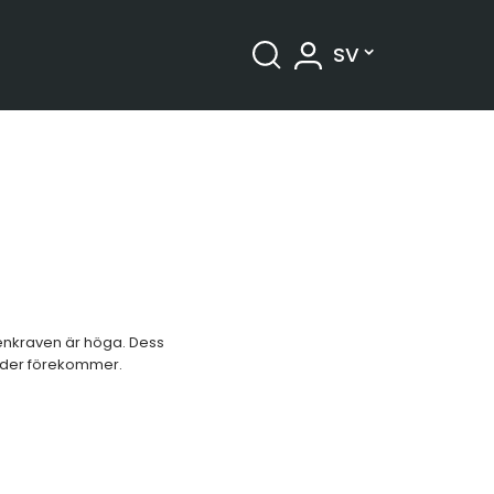
SV
ngtillbehör
Tryck och temperatur
Installationsmaterial och övrigt
ienkraven är höga. Dess
lnader förekommer.