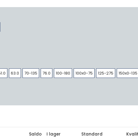
51.0
63.0
70-135
76.0
100-180
100x0-75
125-275
150x0-135
Saldo
I lager
Standard
Kvali