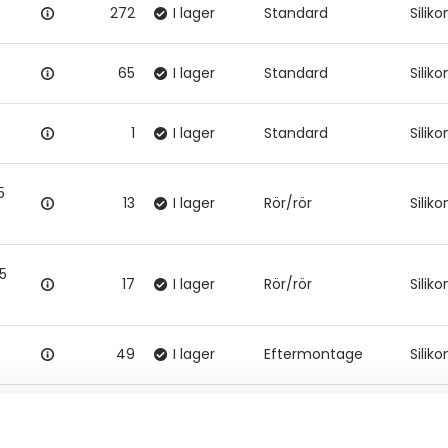
272
I lager
Standard
Silik
65
I lager
Standard
Silik
1
I lager
Standard
Silik
5
13
I lager
Rör/rör
Siliko
35
17
I lager
Rör/rör
Siliko
49
I lager
Eftermontage
Silik
32
I lager
Eftermontage
Silik