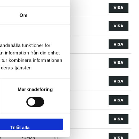
on/316
70-135
st
VISA
Om
on/316
100-180
st
VISA
on/316
125-275
st
VISA
andahålla funktioner för
n information från din enhet
 tur kombinera informationen
on/316
165-380
st
VISA
deras tjänster.
n
0-25
st
VISA
Marknadsföring
n
0-65
st
VISA
n
0-95
st
VISA
Tillåt alla
n
70-135
st
VISA