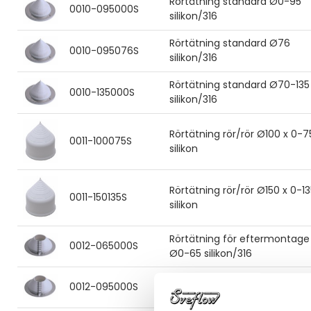
Rörtätning standard Ø0-95
0010-095000S
silikon/316
Rörtätning standard Ø76
0010-095076S
silikon/316
Rörtätning standard Ø70-135
0010-135000S
silikon/316
Rörtätning rör/rör Ø100 x 0-7
0011-100075S
silikon
Rörtätning rör/rör Ø150 x 0-1
0011-150135S
silikon
Rörtätning för eftermontage
0012-065000S
Ø0-65 silikon/316
Rörtätning för eftermontage
0012-095000S
Ø0-95 silikon/316