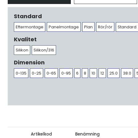
Standard
Eftermontage
Panelmontage
Plan
Rör/rör
Standard
Kvalitet
Silikon
Silikon/316
Dimension
0-135
0-25
0-65
0-95
6
8
10
12
25.0
38.0
Artikelkod
Benämning