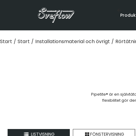
Produk
Start
/
Start
/
Installationsmaterial och övrigt
/
Rörtätni
Pipetite® är en självt
flexibilitet gör 
LISTVISNING
FÖNSTERVISNING