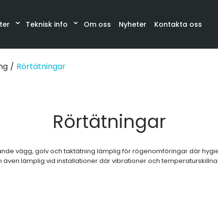
ter
Teknisk info
Om oss
Nyheter
Kontakta oss
Katalog
Synglas, Filter, Belysning
Slangar och sla
ng
/
Rörtätningar
Rörtätningar
ätande vägg, golv och taktätning lämplig för rögenomföringar där hyg
den även lämplig vid installationer där vibrationer och temperaturskil