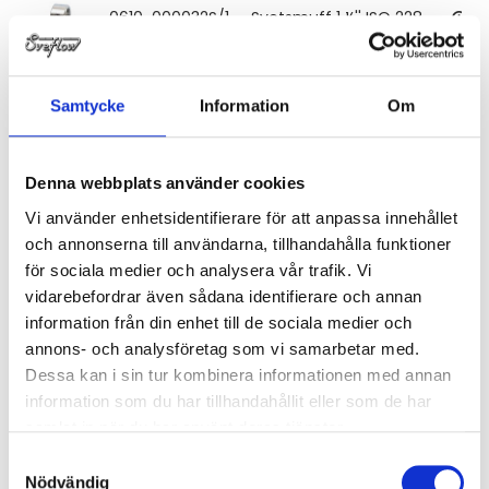
0610-000032S/1
Svetsmuff 1 ¼'' ISO 228
0610-000040S/1
Svetsmuff 1 ½'' ISO 228
Samtycke
Information
Om
0610-000050S/1
Svetsmuff 2'' ISO 228
Denna webbplats använder cookies
Vi använder enhetsidentifierare för att anpassa innehållet
0610-000065S/1
Svetsmuff 2 ½'' ISO 228
och annonserna till användarna, tillhandahålla funktioner
för sociala medier och analysera vår trafik. Vi
0610-000080S/1
Svetsmuff 3'' ISO 228
vidarebefordrar även sådana identifierare och annan
information från din enhet till de sociala medier och
annons- och analysföretag som vi samarbetar med.
0610-000100S/1
Svetsmuff 4'' ISO 228
Dessa kan i sin tur kombinera informationen med annan
information som du har tillhandahållit eller som de har
samlat in när du har använt deras tjänster.
Samtyckesval
Nödvändig