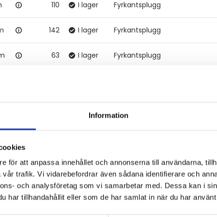
m
110
I lager
Fyrkantsplugg
mm
142
I lager
Fyrkantsplugg
mm
63
I lager
Fyrkantsplugg
m
33
I lager
Fyrkantsplugg
m
56
I lager
Fyrkantsplugg
Information
mm
119
I lager
Fyrkantsplugg
cookies
mm
11
I lager
Fyrkantsplugg
e för att anpassa innehållet och annonserna till användarna, tillh
vår trafik. Vi vidarebefordrar även sådana identifierare och anna
171
I lager
Rundplugg
nnons- och analysföretag som vi samarbetar med. Dessa kan i sin
har tillhandahållit eller som de har samlat in när du har använt 
51
I lager
Rundplugg