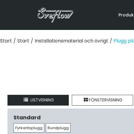
Produk
Start
/
Start
/
Installationsmaterial och övrigt
/
Plugg pl
LISTVISNING
FÖNSTERVISNING
Standard
Fyrkantsplugg
Rundplugg