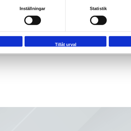
Inställningar
Statistik
66
I lager
Rundplugg
27
I lager
Rundplugg
Tillåt urval
15
I lager
Rundplugg