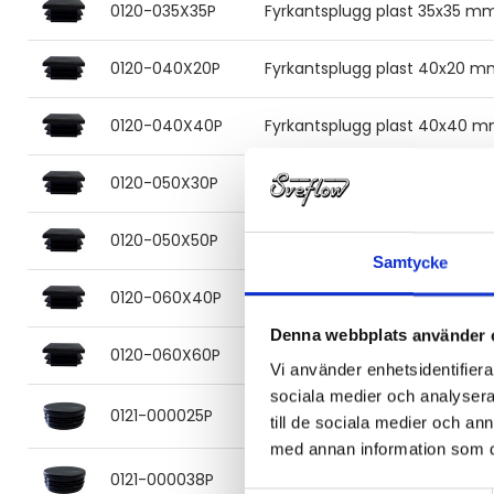
0120-035X35P
Fyrkantsplugg plast 35x35 m
0120-040X20P
Fyrkantsplugg plast 40x20 
0120-040X40P
Fyrkantsplugg plast 40x40 
0120-050X30P
Fyrkantsplugg plast 50x30 m
0120-050X50P
Fyrkantsplugg plast 50x50 m
Samtycke
0120-060X40P
Fyrkantsplugg plast 60x40 
Denna webbplats använder 
0120-060X60P
Fyrkantsplugg plast 60x60 
Vi använder enhetsidentifierar
sociala medier och analysera 
0121-000025P
Rundplugg plast Ø25 mm
till de sociala medier och a
med annan information som du 
0121-000038P
Rundplugg plast Ø38 mm