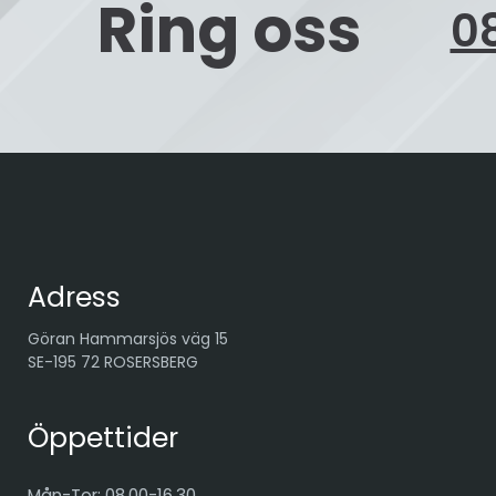
Ring oss
08
Adress
Göran Hammarsjös väg 15
SE-195 72 ROSERSBERG
Öppettider
Mån-Tor: 08.00-16.30