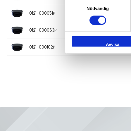
Samtyckesval
Nödvändig
0121-000051P
Rundplugg plast Ø51 mm
0121-000063P
Rundplugg plast Ø63 mm
Avvisa
0121-000102P
Rundplugg plast Ø101.6 mm