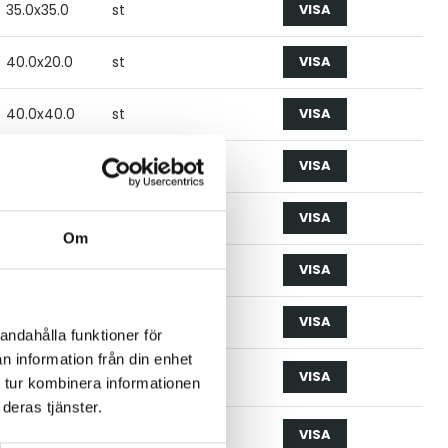
35.0x35.0
st
VISA
40.0x20.0
st
VISA
40.0x40.0
st
VISA
50.0x30.0
st
VISA
50.0x50.0
st
VISA
Om
60.0x40.0
st
VISA
60.0x60.0
st
VISA
andahålla funktioner för
n information från din enhet
25.0
st
VISA
 tur kombinera informationen
deras tjänster.
38.0
st
VISA