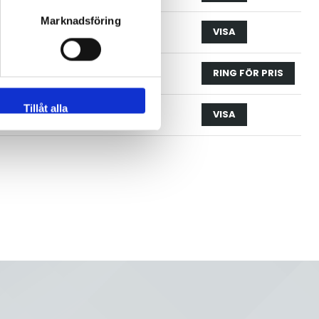
Marknadsföring
51.0
st
VISA
63.5
st
RING FÖR PRIS
Tillåt alla
101.6
st
VISA