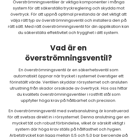
Överströmningsventiler är viktiga komponenter i många
system för att säkerställa tryckreglering och skydda mot
övertryck. För att uppnå optimal prestanda är det viktigt att
välja rätt typ av överströmningsventil och installera den på
rätt sätt. Med rätt överströmningsventil för din applikation kan
du säkerställa effektivitet och trygghet i ditt system.
Vad är en
överströmningsventil?
En överströmningsventil är en säkerhetsventil som
automatiskt öppnar när trycket i systemet överstiger ett
förinställt värde. Ventilen skyddar rörsystemet och ansluten
utrustning från skador orsakade av övertryck. Hos oss hittar
du kvalitets överströmningsventiler i rostfritt stål som
uppfyller höga krav på hållbarhet och precision.
En överströmningsventil med svetsanslutning är konstruerad
för att svetsas direkt in i rörsystemet. Denna anslutning ger en
mycket tät och robust förbindelse, vilket är särskilt viktigt i
system där höga krav ställs på hållfasthet och hygien.
Arbetstrycket kan ligga mellan 0,5 och 5,0 bar beroende på