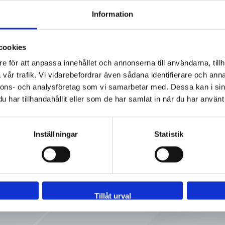
Information
 SMS
0
Ej i lager
SMS
316L
cookies
 SMS
0
Ej i lager
SMS
316L
e för att anpassa innehållet och annonserna till användarna, tillh
vår trafik. Vi vidarebefordrar även sådana identifierare och anna
nnons- och analysföretag som vi samarbetar med. Dessa kan i sin
 SMS
0
Ej i lager
SMS
316L
har tillhandahållit eller som de har samlat in när du har använt 
Inställningar
Statistik
Tillåt urval