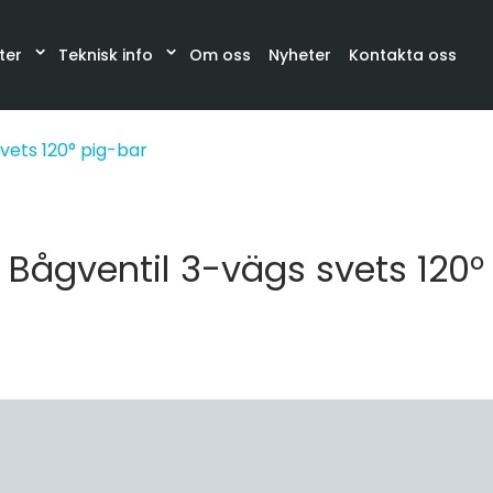
ter
Teknisk info
Om oss
Nyheter
Kontakta oss
Katalog
Synglas, Filter, Belysning
Slangar och sla
vets 120° pig-bar
Bågventil 3-vägs svets 120°