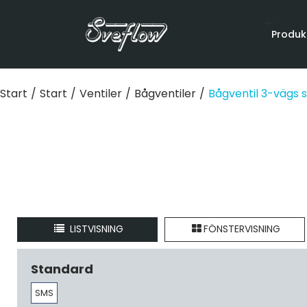
Produk
Start
/
Start
/
Ventiler
/
Bågventiler
/
Bågventil 3-vägs s
LISTVISNING
FÖNSTERVISNING
Standard
SMS