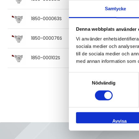
316L, EPDM
Samtycke
Bågventil 3-vägs svets 120°
1850-000063S
63 316L, EPDM
Denna webbplats använder 
Bågventil 3-vägs svets 120°
1850-000076S
Vi använder enhetsidentifierar
76 316L, EPDM
sociala medier och analysera 
till de sociala medier och a
Bågventil 3-vägs svets 120°
1850-000102S
102 316L, EPDM
med annan information som du 
Samtyckesval
Nödvändig
Avvisa