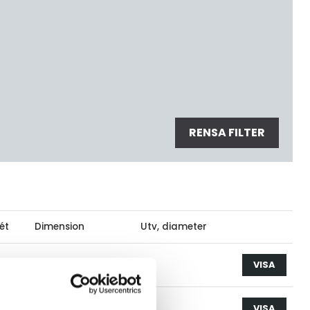
RENSA FILTER
ét
Dimension
Utv, diameter
38.0
st
VISA
51.0
st
VISA