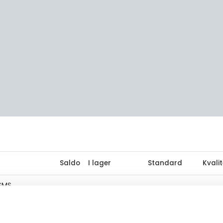
Saldo
I lager
Standard
Kvalit
 SMS
0
Ej i lager
SMS
316L
SMS 51
0
Ej i lager
SMS
316L