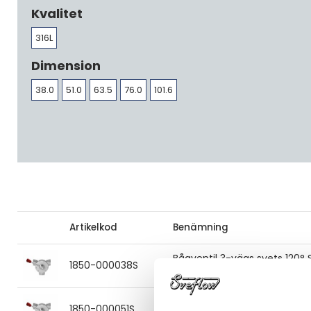
Kvalitet
316L
Dimension
38.0
51.0
63.5
76.0
101.6
Artikelkod
Benämning
Bågventil 3-vägs svets 120°
1850-000038S
38 316L, EPDM
Bågventil 3-vägs svets 120° 
1850-000051S