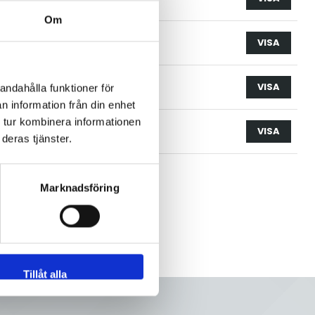
Om
63.5
st
VISA
76.0
st
VISA
andahålla funktioner för
n information från din enhet
 tur kombinera informationen
101.6
st
VISA
deras tjänster.
Marknadsföring
Tillåt alla