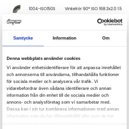
1004-ISO150S
Vinkelrör 90° ISO 168.3x2.0 1.5xd 
1004-ISO200S
Vinkelrör 90° ISO 219.1x3.0 1.5xd 3
Samtycke
Information
Om
1001-000015S
Vinkelrör 90° 20x2 1.5xd 316L
Denna webbplats använder cookies
1001-000020S
Vinkelrör 90° 25x2 1.5xd 316L
Vi använder enhetsidentifierare för att anpassa innehållet
och annonserna till användarna, tillhandahålla funktioner
1001-000025S
Vinkelrör 90° 30x2 1.5xd 316L
för sociala medier och analysera vår trafik. Vi
vidarebefordrar även sådana identifierare och annan
information från din enhet till de sociala medier och
1001-000032S
Vinkelrör 90° 38x2, R=1.5xd 316L
annons- och analysföretag som vi samarbetar med.
Dessa kan i sin tur kombinera informationen med annan
information som du har tillhandahållit eller som de har
1001-000040S
Vinkelrör 90° 44.5x2 1.5xd 316L
samlat in när du har använt deras tjänster.