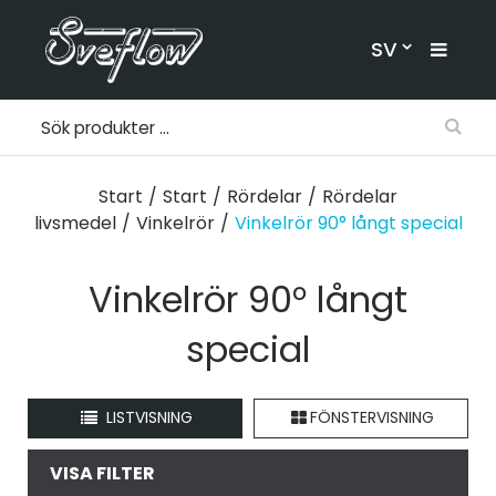
SV
Start
/
Start
/
Rördelar
/
Rördelar
livsmedel
/
Vinkelrör
/
Vinkelrör 90° långt special
Vinkelrör 90° långt
special
LISTVISNING
FÖNSTERVISNING
VISA FILTER