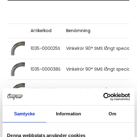
Artikelkod
Benämning
1035-000025S
Vinkelrör 90° SMS långt special 25
1035-000038S
Vinkelrör 90° SMS långt special 38
1035-000051S
Vinkelrör 90° SMS långt special 51x
1035-000063S
Vinkelrör 90° SMS långt special 63
Samtycke
Information
Om
1035-000076S
Vinkelrör 90° SMS långt special 76
Denna webbplats använder cookies