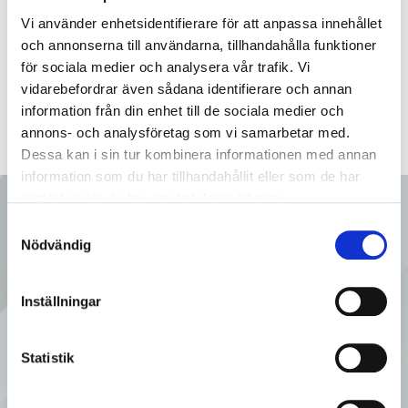
Vi använder enhetsidentifierare för att anpassa innehållet
och annonserna till användarna, tillhandahålla funktioner
för sociala medier och analysera vår trafik. Vi
vidarebefordrar även sådana identifierare och annan
information från din enhet till de sociala medier och
annons- och analysföretag som vi samarbetar med.
Dessa kan i sin tur kombinera informationen med annan
information som du har tillhandahållit eller som de har
samlat in när du har använt deras tjänster.
Ring oss
Samtyckesval
Nödvändig
08 - 92 80 80
Inställningar
Tveka inte att kontakta oss på
Statistik
Sveflow, du är alltid välkommen!