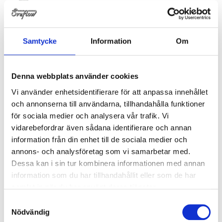
1000-000076AQX/4
Vinkelrör 90° kort SMS 76.1
Samtycke
Information
Om
1000-000076SP
Vinkelrör 90° kort SMS 76.
Denna webbplats använder cookies
Vi använder enhetsidentifierare för att anpassa innehållet
1000-000076SP/4
Vinkelrör 90° kort SMS 76.1
och annonserna till användarna, tillhandahålla funktioner
för sociala medier och analysera vår trafik. Vi
vidarebefordrar även sådana identifierare och annan
information från din enhet till de sociala medier och
1000-000102AQX
Vinkelrör 90° kort SMS 101.
annons- och analysföretag som vi samarbetar med.
Dessa kan i sin tur kombinera informationen med annan
information som du har tillhandahållit eller som de har
1000-000102AQX/4
Vinkelrör 90° kort SMS 101.6
samlat in när du har använt deras tjänster.
Samtyckesval
Nödvändig
1000-000102SP
Vinkelrör 90° kort SMS 101.