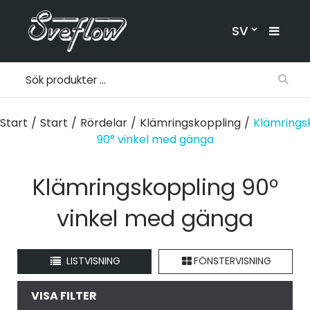
SV
Start
/
Start
/
Rördelar
/
Klämringskoppling
/
Klämrings
90° vinkel med gänga
Klämringskoppling 90°
vinkel med gänga
LISTVISNING
FÖNSTERVISNING
VISA FILTER