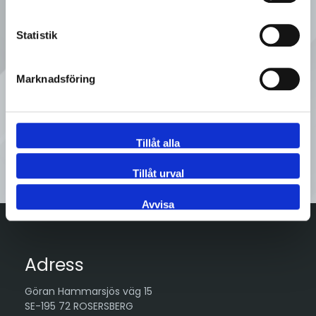
Ring oss
Statistik
08 - 92 80 80
Marknadsföring
Tveka inte att kontakta oss på
Sveflow, du är alltid välkommen!
Tillåt alla
Kontakta oss
Tillåt urval
Avvisa
Adress
Göran Hammarsjös väg 15
SE-195 72 ROSERSBERG