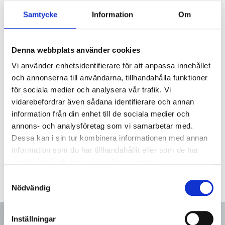
0965-08.0X08S
Klämkoppling 90° 8x¼''
Samtycke
Information
Om
0965-10.0X08S
Klämkoppling 90° 10 x ¼''
0965-10.0X10S
Klämkoppling 90° 10 x 3/8''
Denna webbplats använder cookies
Vi använder enhetsidentifierare för att anpassa innehållet
0965-21,3X15S
Klämkoppling 90° 21.3x½''
och annonserna till användarna, tillhandahålla funktioner
för sociala medier och analysera vår trafik. Vi
0965-25.0X20S
Klämkoppling 90° 25x¾''
vidarebefordrar även sådana identifierare och annan
information från din enhet till de sociala medier och
annons- och analysföretag som vi samarbetar med.
Dessa kan i sin tur kombinera informationen med annan
information som du har tillhandahållit eller som de har
samlat in när du har använt deras tjänster.
Samtyckesval
Nödvändig
Inställningar