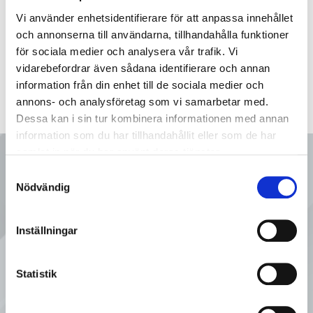
Vi använder enhetsidentifierare för att anpassa innehållet
och annonserna till användarna, tillhandahålla funktioner
för sociala medier och analysera vår trafik. Vi
vidarebefordrar även sådana identifierare och annan
information från din enhet till de sociala medier och
annons- och analysföretag som vi samarbetar med.
Dessa kan i sin tur kombinera informationen med annan
information som du har tillhandahållit eller som de har
samlat in när du har använt deras tjänster.
Ring oss
Samtyckesval
Nödvändig
08 - 92 80 80
Inställningar
Tveka inte att kontakta oss på
Statistik
Sveflow, du är alltid välkommen!