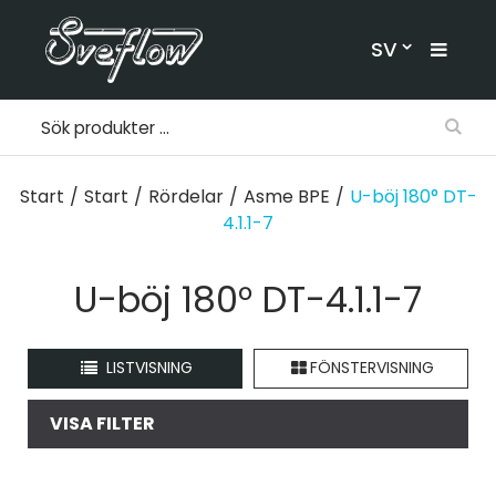
SV
Start
/
Start
/
Rördelar
/
Asme BPE
/
U-böj 180° DT-
4.1.1-7
U-böj 180° DT-4.1.1-7
LISTVISNING
FÖNSTERVISNING
VISA FILTER