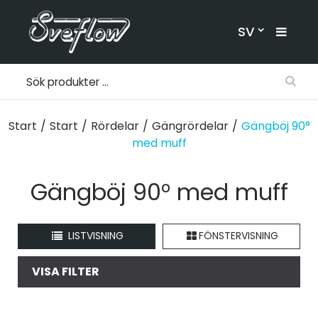
SV
Start
/
Start
/
Rördelar
/
Gängrördelar
/
Gängböj 90°
med muff
Gängböj 90° med muff
LISTVISNING
FÖNSTERVISNING
VISA FILTER