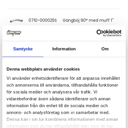
0710-000025S
Gängböj 90° med muff 1''
0710-000032S
Gängböj 90° med muff 1 ¼''
Samtycke
Information
Om
0710-000040S
Gängböj 90° med muff 1 ½''
Denna webbplats använder cookies
Vi använder enhetsidentifierare för att anpassa innehållet
och annonserna till användarna, tillhandahålla funktioner
0710-000050S
Gängböj 90° med muff 2''
för sociala medier och analysera vår trafik. Vi
vidarebefordrar även sådana identifierare och annan
information från din enhet till de sociala medier och
0710-000065S
Gängböj 90° med muff 2 ½''
annons- och analysföretag som vi samarbetar med.
Dessa kan i sin tur kombinera informationen med annan
information som du har tillhandahållit eller som de har