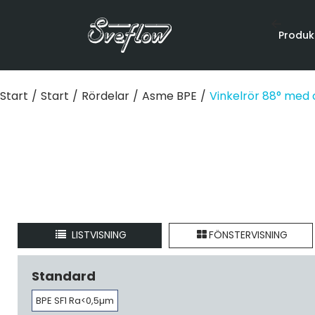
Produk
Start
/
Start
/
Rördelar
/
Asme BPE
/
Vinkelrör 88° med
LISTVISNING
FÖNSTERVISNING
Standard
BPE SF1 Ra<0,5µm