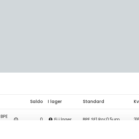
Saldo
I lager
Standard
Kv
 BPE
0
Ej i lager
BPE SF1 Ra<0,5µm
31
 BPE