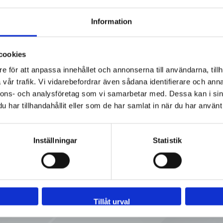
28
I lager
BPE SF1 Ra<0,5µm
31
Information
 BPE
0
Ej i lager
BPE SF1 Ra<0,5µm
31
cookies
 BPE
e för att anpassa innehållet och annonserna till användarna, tillh
0
Ej i lager
BPE SF1 Ra<0,5µm
31
vår trafik. Vi vidarebefordrar även sådana identifierare och anna
nnons- och analysföretag som vi samarbetar med. Dessa kan i sin
 BPE
0
Ej i lager
BPE SF1 Ra<0,5µm
31
har tillhandahållit eller som de har samlat in när du har använt 
Inställningar
Statistik
Tillåt urval