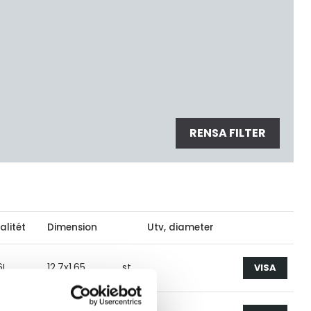
RENSA FILTER
alitét
Dimension
Utv, diameter
6L
12.7x1.65
st
VISA