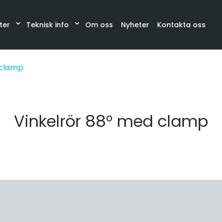
ter
Teknisk info
Om oss
Nyheter
Kontakta oss
Katalog
Synglas, Filter, Belysning
Slangar och sla
 clamp
Vinkelrör 88° med clamp