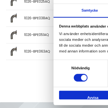
1026-BPE025AQ
25.4x1.65 316L SF1
Samtycke
Vinkelrör 88° TC/svets ASME
1026-BPE038AQ
38.1x1.65 316L SF1
Denna webbplats använder 
Vinkelrör 88° TC/svets ASME
Vi använder enhetsidentifierar
1026-BPE051AQ
50.8x1.65 316L SF1
sociala medier och analysera 
till de sociala medier och a
Vinkelrör 88° TC/svets ASME
1026-BPE063AQ
med annan information som du 
63.5x1.65 316L SF1
Samtyckesval
Nödvändig
Avvisa