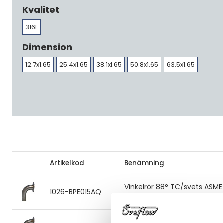
Kvalitet
316L
Dimension
12.7x1.65
25.4x1.65
38.1x1.65
50.8x1.65
63.5x1.65
Artikelkod
Benämning
Vinkelrör 88° TC/svets ASME
1026-BPE015AQ
12.7x1.65 316L SF1
Vinkelrör 88° TC/svets ASME