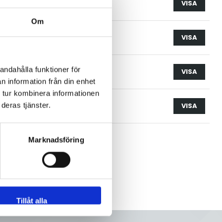
6L
25.4x1.65
st
VISA
Om
6L
38.1x1.65
st
VISA
andahålla funktioner för
6L
50.8x1.65
st
VISA
n information från din enhet
 tur kombinera informationen
6L
63.5x1.65
st
VISA
deras tjänster.
Marknadsföring
Tillåt alla