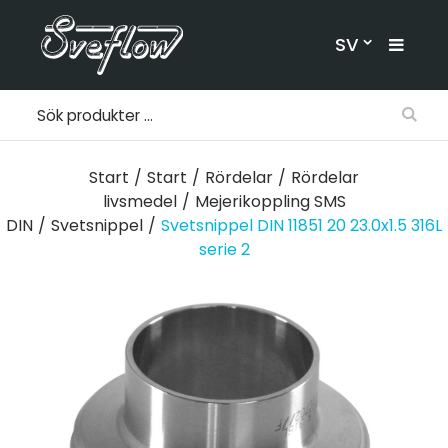
SV
Start
/
Start
/
Rördelar
/
Rördelar
livsmedel
/
Mejerikoppling SMS
DIN
/
Svetsnippel
/
Svetsnippel DIN 11851 20 23.0x1.5 316L
serie 2