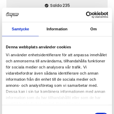
Saldo
235
PRODUKTFRÅGA
Samtycke
Information
Om
Beskrivning
Egenskaper
Denna webbplats använder cookies
Vi använder enhetsidentifierare för att anpassa innehållet
Beskrivning
och annonserna till användarna, tillhandahålla funktioner
för sociala medier och analysera vår trafik. Vi
Svetsnippel DIN 11851 20 23.0x1.5 316L serie 2
vidarebefordrar även sådana identifierare och annan
information från din enhet till de sociala medier och
annons- och analysföretag som vi samarbetar med.
A=44x1/6''
B=24.0
Dessa kan i sin tur kombinera informationen med annan
D=23.0
information som du har tillhandahållit eller som de har
T=1.5
samlat in när du har använt deras tjänster.
Samtyckesval