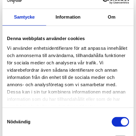
Beskrivning
Egenskaper
Samtycke
Information
Om
Beskrivning
Denna webbplats använder cookies
Packning DIN 11851 DN150 PTFE
Vi använder enhetsidentifierare för att anpassa innehållet
och annonserna till användarna, tillhandahålla funktioner
för sociala medier och analysera vår trafik. Vi
A=7.0
vidarebefordrar även sådana identifierare och annan
B=167.0
information från din enhet till de sociala medier och
annons- och analysföretag som vi samarbetar med.
C=155.0
Dessa kan i sin tur kombinera informationen med annan
information som du har tillhandahållit eller som de har
samlat in när du har använt deras tjänster.
Samtyckesval
Nödvändig