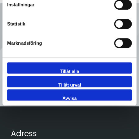
Inställningar
Ring oss
Statistik
08 - 92 80 80
Marknadsföring
Tveka inte att kontakta oss på
Sveflow, du är alltid välkommen!
Tillåt alla
Tillåt urval
Kontakta oss
Avvisa
Adress