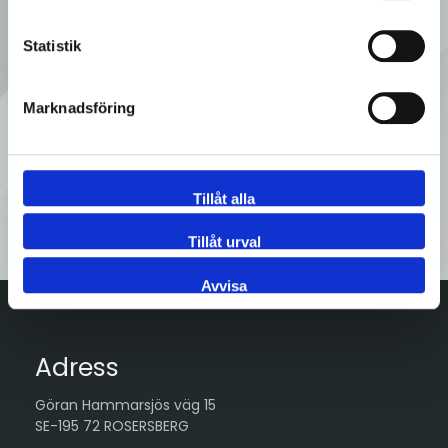
Ring oss
Statistik
08 - 92 80 80
Marknadsföring
Tveka inte att kontakta oss på
Sveflow, du är alltid välkommen!
Tillåt alla
Kontakta oss
Tillåt urval
Avvisa
Adress
Göran Hammarsjös väg 15
SE-195 72 ROSERSBERG