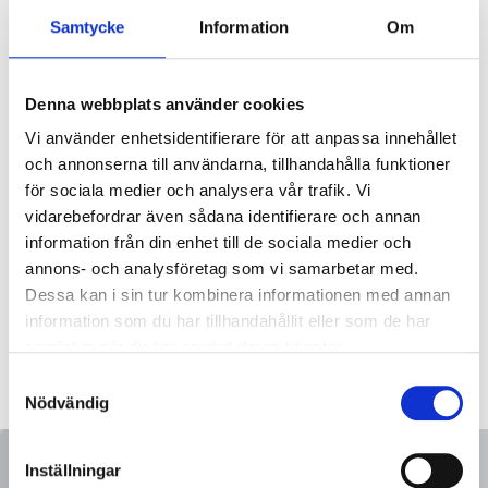
Samtycke
Information
Om
Beskrivning
Lösfläns ISO 25/33.7 typ 02 316L PN40
Denna webbplats använder cookies
Vi använder enhetsidentifierare för att anpassa innehållet
och annonserna till användarna, tillhandahålla funktioner
B=115.0
för sociala medier och analysera vår trafik. Vi
C=85.0
D=36.0
vidarebefordrar även sådana identifierare och annan
E=4xM16
information från din enhet till de sociala medier och
annons- och analysföretag som vi samarbetar med.
Dessa kan i sin tur kombinera informationen med annan
information som du har tillhandahållit eller som de har
samlat in när du har använt deras tjänster.
Samtyckesval
Nödvändig
Inställningar