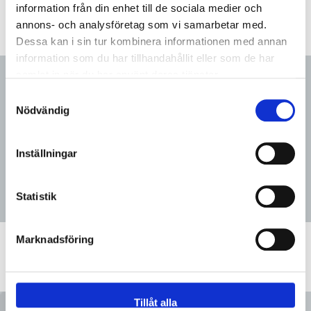
information från din enhet till de sociala medier och
annons- och analysföretag som vi samarbetar med.
Dessa kan i sin tur kombinera informationen med annan
information som du har tillhandahållit eller som de har
samlat in när du har använt deras tjänster.
Går på begäran att få i andra
Samtyckesval
Nödvändig
material samt i elpolerat utförande
Ring eller maila din förfrågan!
Inställningar
Statistik
Marknadsföring
Tillåt alla