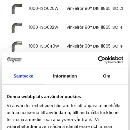
1000-ISO020W
Vinkelrör 90° DIN 11865 ISO 26.
1000-ISO032W
Vinkelrör 90° DIN 11865 ISO 42.
1000-ISO040W
Vinkelrör 90° DIN 11865 ISO 48.
1000-ISO050W
Vinkelrör 90° DIN 11865 ISO 60.
Samtycke
Information
Om
1000-ISO065W
Vinkelrör 90° DIN11865 ISO 76.1
Denna webbplats använder cookies
1000-ISO080W
Vinkelrör 90° DIN 11865 ISO 88.9
Vi använder enhetsidentifierare för att anpassa innehållet
och annonserna till användarna, tillhandahålla funktioner
för sociala medier och analysera vår trafik. Vi
1000-ISO100W
Vinkelrör 90° DIN11865 ISO 114.3
vidarebefordrar även sådana identifierare och annan