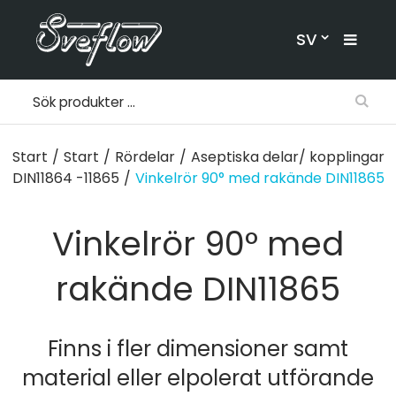
SV
Start
/
Start
/
Rördelar
/
Aseptiska delar/ kopplingar
DIN11864 -11865
/
Vinkelrör 90° med rakände DIN11865
Vinkelrör 90° med
rakände DIN11865
Finns i fler dimensioner samt
material eller elpolerat utförande